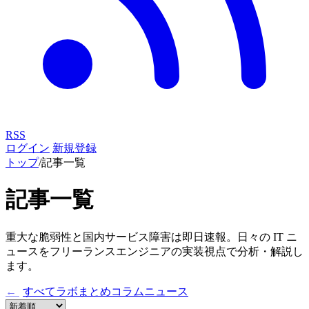
RSS
ログイン
新規登録
トップ
/
記事一覧
記事一覧
重大な脆弱性と国内サービス障害は即日速報。日々の IT ニ
ュースをフリーランスエンジニアの実装視点で分析・解説し
ます。
←
すべて
ラボ
まとめ
コラム
ニュース