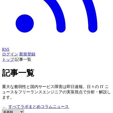
RSS
ログイン
新規登録
トップ
/
記事一覧
記事一覧
重大な脆弱性と国内サービス障害は即日速報。日々の IT ニ
ュースをフリーランスエンジニアの実装視点で分析・解説し
ます。
←
すべて
ラボ
まとめ
コラム
ニュース