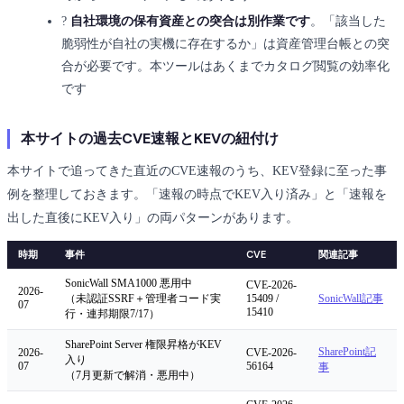
?
自社環境の保有資産との突合は別作業です
。「該当した
脆弱性が自社の実機に存在するか」は資産管理台帳との突
合が必要です。本ツールはあくまでカタログ閲覧の効率化
です
本サイトの過去CVE速報とKEVの紐付け
本サイトで追ってきた直近のCVE速報のうち、KEV登録に至った事
例を整理しておきます。「速報の時点でKEV入り済み」と「速報を
出した直後にKEV入り」の両パターンがあります。
時期
事件
CVE
関連記事
SonicWall SMA1000 悪用中
CVE-2026-
2026-
（未認証SSRF＋管理者コード実
15409 /
SonicWall記事
07
15410
行・連邦期限7/17）
SharePoint Server 権限昇格がKEV
SharePoint記
2026-
CVE-2026-
入り
07
56164
事
（7月更新で解消・悪用中）