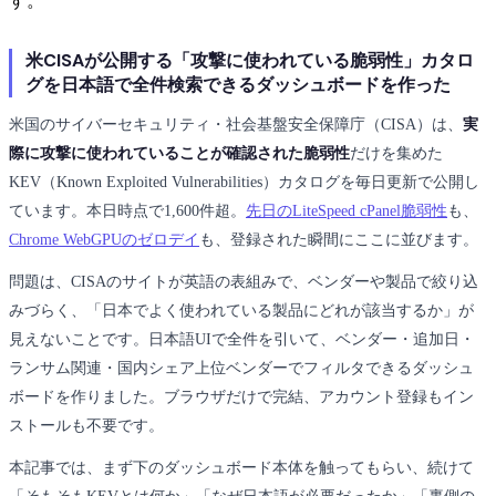
す。
米CISAが公開する「攻撃に使われている脆弱性」カタロ
グを日本語で全件検索できるダッシュボードを作った
米国のサイバーセキュリティ・社会基盤安全保障庁（CISA）は、
実
際に攻撃に使われていることが確認された脆弱性
だけを集めた
KEV（Known Exploited Vulnerabilities）カタログを毎日更新で公開し
ています。本日時点で1,600件超。
先日のLiteSpeed cPanel脆弱性
も、
Chrome WebGPUのゼロデイ
も、登録された瞬間にここに並びます。
問題は、CISAのサイトが英語の表組みで、ベンダーや製品で絞り込
みづらく、「日本でよく使われている製品にどれが該当するか」が
見えないことです。日本語UIで全件を引いて、ベンダー・追加日・
ランサム関連・国内シェア上位ベンダーでフィルタできるダッシュ
ボードを作りました。ブラウザだけで完結、アカウント登録もイン
ストールも不要です。
本記事では、まず下のダッシュボード本体を触ってもらい、続けて