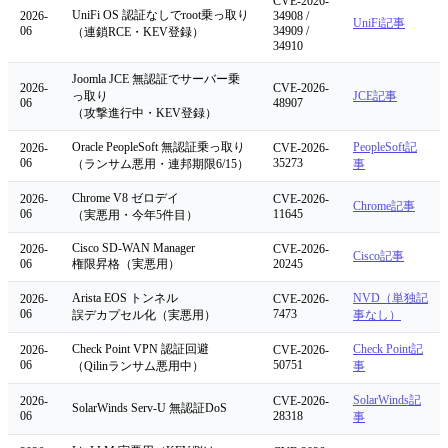
CVE-2026-
UniFi OS 認証なしでroot乗っ取り
2026-
34908 /
UniFi記事
06
34909 /
（連鎖RCE・KEV登録）
34910
Joomla JCE 無認証でサーバー乗
2026-
CVE-2026-
っ取り
JCE記事
06
48907
（攻撃進行中・KEV登録）
Oracle PeopleSoft 無認証乗っ取り
PeopleSoft記
2026-
CVE-2026-
06
35273
（ランサム悪用・連邦期限6/15）
事
Chrome V8 ゼロデイ
2026-
CVE-2026-
Chrome記事
06
11645
（実悪用・今年5件目）
Cisco SD-WAN Manager
2026-
CVE-2026-
Cisco記事
06
権限昇格（実悪用）
20245
Arista EOS トンネル
NVD（単独記
2026-
CVE-2026-
06
7473
誤デカプセル化（実悪用）
事なし）
Check Point VPN 認証回避
Check Point記
2026-
CVE-2026-
06
50751
（Qilinランサム悪用中）
事
SolarWinds記
2026-
CVE-2026-
SolarWinds Serv-U 無認証DoS
06
28318
事