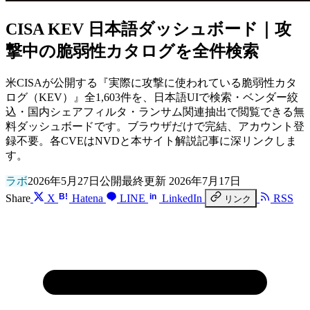
CISA KEV 日本語ダッシュボード｜攻
撃中の脆弱性カタログを全件検索
米CISAが公開する『実際に攻撃に使われている脆弱性カタ
ログ（KEV）』全1,603件を、日本語UIで検索・ベンダー絞
込・国内シェアフィルタ・ランサム関連抽出で閲覧できる無
料ダッシュボードです。ブラウザだけで完結、アカウント登
録不要。各CVEはNVDと本サイト解説記事に深リンクしま
す。
ラボ
2026年5月27日公開
最終更新 2026年7月17日
B!
in
Share
X
Hatena
LINE
LinkedIn
RSS
リンク