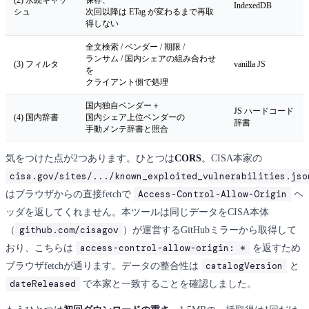
IndexedDB
シュ
次回以降は ETag が変わるまで再取
得しない
全文検索 / ベンダー / 期限 /
ランサム / 国内シェアの組み合わせ
(3) フィルタ
vanilla JS
を
クライアント側で処理
国内独自ベンダー＋
JS ハードコード
(4) 国内辞書
国内シェア上位ベンダーの
辞書
手動メンテ辞書と照合
気をつけた点が2つあります。ひとつは
CORS
。CISA本家の
cisa.gov/sites/.../known_exploited_vulnerabilities.jso
Access-Control-Allow-Origin
はブラウザからの直接fetchで
ヘ
ッダを返してくれません。本ツールは同じデータをCISA本体
github.com/cisagov
（
）が運営するGitHubミラーから取得して
access-control-allow-origin: *
おり、こちらは
を返すため
catalogVersion
ブラウザfetchが通ります。データの整合性は
と
dateReleased
で本家と一致することを確認しました。