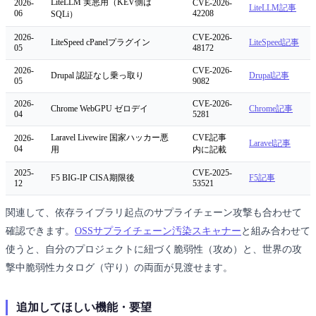
LiteLLM 実悪用（KEV側は
2026-
CVE-2026-
LiteLLM記事
06
42208
SQLi）
2026-
CVE-2026-
LiteSpeed cPanelプラグイン
LiteSpeed記事
05
48172
2026-
CVE-2026-
Drupal 認証なし乗っ取り
Drupal記事
05
9082
2026-
CVE-2026-
Chrome WebGPU ゼロデイ
Chrome記事
04
5281
Laravel Livewire 国家ハッカー悪
CVE記事
2026-
Laravel記事
04
用
内に記載
2025-
CVE-2025-
F5 BIG-IP CISA期限後
F5記事
12
53521
関連して、依存ライブラリ起点のサプライチェーン攻撃も合わせて
確認できます。
OSSサプライチェーン汚染スキャナー
と組み合わせて
使うと、自分のプロジェクトに紐づく脆弱性（攻め）と、世界の攻
撃中脆弱性カタログ（守り）の両面が見渡せます。
追加してほしい機能・要望