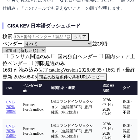
「そもそもKEVとは何か」「なぜ日本語が必要だったか」「裏側の
仕組み」「このツールでも見えないこと」の順で説明します。
CISA KEV 日本語ダッシュボード
検索:
クリア
ベンダー:
並び順:
ランサム関連のみ
国内独自ベンダー
国内シェア上
位ベンダー
期限超過のみ
1661 件読み込み完了
catalogVersion 2026.08.05 / 1661 件 / 最終
更新 2026-08-05
現在の絞込条件で共有URLをコピー
ベンダー/製
追加日/
脆弱性名・概要
タグ
CVE
品
期限
2026-
OSコマンドインジェクシ
RCE・
CVE-
Fortinet
07-16 /
2026-
ョン（無認証RCE）悪用
認証
FortiSandbox
2026-
39808
確認（6/12観測）
不要
07-19
2026-
OSコマンドインジェクシ
RCE・
CVE-
Fortinet
07-16 /
2026-
ョン（無認証RCE）悪用
認証
FortiSandbox
2026-
25089
確認（6/15観測）
不要
07-19