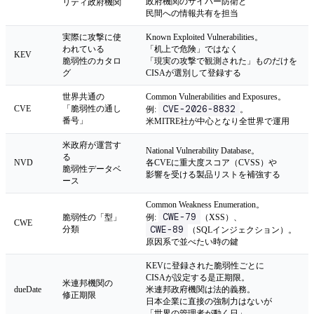
政府機関のサイバー防衛と
リティ政府機関
民間への情報共有を担当
実際に攻撃に使
Known Exploited Vulnerabilities。
われている
「机上で危険」ではなく
KEV
脆弱性のカタロ
「現実の攻撃で観測された」ものだけを
グ
CISAが選別して登録する
世界共通の
Common Vulnerabilities and Exposures。
CVE-2026-8832
CVE
「脆弱性の通し
例:
。
番号」
米MITRE社が中心となり全世界で運用
米政府が運営す
National Vulnerability Database。
る
NVD
各CVEに重大度スコア（CVSS）や
脆弱性データベ
影響を受ける製品リストを補強する
ース
Common Weakness Enumeration。
CWE-79
脆弱性の「型」
例:
（XSS）、
CWE
CWE-89
分類
（SQLインジェクション）。
原因系で並べたい時の鍵
KEVに登録された脆弱性ごとに
CISAが設定する是正期限。
米連邦機関の
dueDate
米連邦政府機関は法的義務。
修正期限
日本企業に直接の強制力はないが
「世界の管理者が動く日」