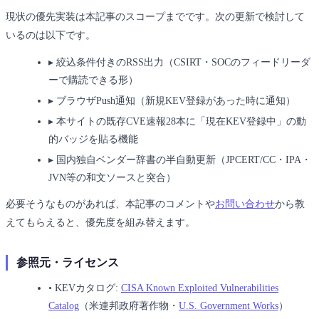
現状の優先実装は本記事のスコープまでです。次の更新で検討して
いるのは以下です。
▸
絞込条件付きのRSS出力（CSIRT・SOCのフィードリーダ
ーで購読できる形）
▸
ブラウザPush通知（新規KEV登録があった時に通知）
▸
本サイトの既存CVE速報28本に「現在KEV登録中」の動
的バッジを貼る機能
▸
国内独自ベンダー辞書の半自動更新（JPCERT/CC・IPA・
JVN等の和文ソースと突合）
必要そうなものがあれば、本記事のコメントや
お問い合わせ
から教
えてもらえると、優先度を組み替えます。
参照元・ライセンス
•
KEVカタログ:
CISA Known Exploited Vulnerabilities
Catalog
（米連邦政府著作物・
U.S. Government Works
）