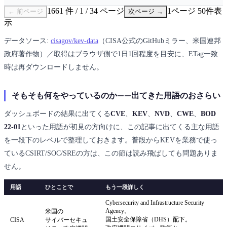
1661 件 / 1 / 34 ページ
1ページ 50件表
← 前ページ
次ページ →
示
データソース:
cisagov/kev-data
（CISA公式のGitHubミラー、米国連邦
政府著作物）／取得はブラウザ側で1日1回程度を目安に、ETag一致
時は再ダウンロードしません。
そもそも何をやっているのか——出てきた用語のおさらい
ダッシュボードの結果に出てくる
CVE
、
KEV
、
NVD
、
CWE
、
BOD
22-01
といった用語が初見の方向けに、この記事に出てくる主な用語
を一段下のレベルで整理しておきます。普段からKEVを業務で使っ
ているCSIRT/SOC/SREの方は、この節は読み飛ばしても問題ありま
せん。
用語
ひとことで
もう一段詳しく
Cybersecurity and Infrastructure Security
Agency。
米国の
国土安全保障省（DHS）配下。
CISA
サイバーセキュ