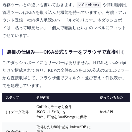
vulncheck
既存ツールとの違いも書いておきます。
や商用脆弱性
管理ツールはKEVを取り込んだ機能を持っていますが、有償・アカ
ウント登録・社内導入承認のハードルがあります。本ダッシュボー
ドは「貼って即見たい」「個人で確認したい」のレベルにフィット
させています。
裏側の仕組み——CISA公式ミラーをブラウザで直接引く
このダッシュボードにもサーバーはありません。HTMLとJavaScript
だけで構成されており、KEVの全件JSONをCISA公式のGitHubミラー
から直接取得して、ブラウザ側でフィルタ・並び替え・件数表示ま
でを処理しています。
ステップ
処理内容
使っているもの
GitHubミラーから全件
(1) データ取得
JSON（1.5MB）を
fetch API
fetch、ETagを localStorage に保持
取得した1,600件超を IndexedDB に
(2) 永続キャッ
保存、