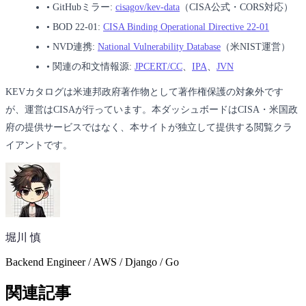
•
GitHubミラー:
cisagov/kev-data
（CISA公式・CORS対応）
•
BOD 22-01:
CISA Binding Operational Directive 22-01
•
NVD連携:
National Vulnerability Database
（米NIST運営）
•
関連の和文情報源:
JPCERT/CC
、
IPA
、
JVN
KEVカタログは米連邦政府著作物として著作権保護の対象外です
が、運営はCISAが行っています。本ダッシュボードはCISA・米国政
府の提供サービスではなく、本サイトが独立して提供する閲覧クラ
イアントです。
堀川 慎
Backend Engineer / AWS / Django / Go
関連記事