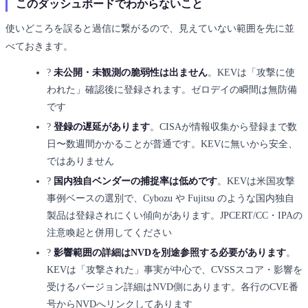
このダッシュボードでわからないこと
使いどころを誤ると過信に繋がるので、見えていない範囲を先に並
べておきます。
?
未公開・未観測の脆弱性は出ません
。KEVは「攻撃に使
われた」確認後に登録されます。ゼロデイの瞬間は無防備
です
?
登録の遅延があります
。CISAが情報収集から登録まで数
日〜数週間かかることが普通です。KEVに無いから安全、
ではありません
?
国内独自ベンダーの捕捉率は低めです
。KEVは米国攻撃
事例ベースの選別で、Cybozu や Fujitsu のような国内独自
製品は登録されにくい傾向があります。JPCERT/CC・IPAの
注意喚起と併用してください
?
影響範囲の詳細はNVDを別途参照する必要があります
。
KEVは「攻撃された」事実が中心で、CVSSスコア・影響を
受けるバージョン詳細はNVD側にあります。各行のCVE番
号からNVDへリンクしてあります