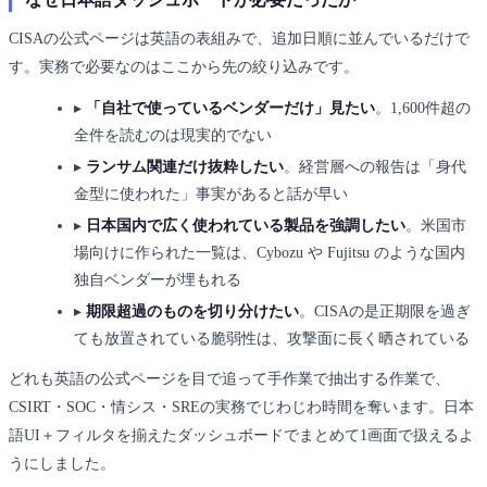
CISAの公式ページは英語の表組みで、追加日順に並んでいるだけで
す。実務で必要なのはここから先の絞り込みです。
▸
「自社で使っているベンダーだけ」見たい
。1,600件超の
全件を読むのは現実的でない
▸
ランサム関連だけ抜粋したい
。経営層への報告は「身代
金型に使われた」事実があると話が早い
▸
日本国内で広く使われている製品を強調したい
。米国市
場向けに作られた一覧は、Cybozu や Fujitsu のような国内
独自ベンダーが埋もれる
▸
期限超過のものを切り分けたい
。CISAの是正期限を過ぎ
ても放置されている脆弱性は、攻撃面に長く晒されている
どれも英語の公式ページを目で追って手作業で抽出する作業で、
CSIRT・SOC・情シス・SREの実務でじわじわ時間を奪います。日本
語UI＋フィルタを揃えたダッシュボードでまとめて1画面で扱えるよ
うにしました。