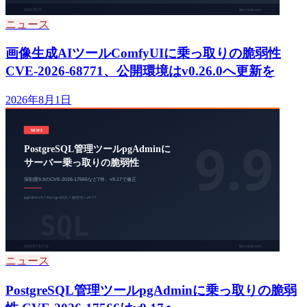
ニュース
画像生成AIツールComfyUIに乗っ取りの脆弱性
CVE-2026-68771、公開環境はv0.26.0へ更新を
2026年8月1日
ニュース
PostgreSQL管理ツールpgAdminに乗っ取りの脆弱