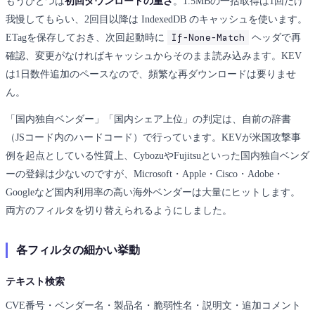
もうひとつは
初回ダウンロードの重さ
。1.5MBの一括取得は1回だけ
我慢してもらい、2回目以降は IndexedDB のキャッシュを使います。
If-None-Match
ETagを保存しておき、次回起動時に
ヘッダで再
確認、変更がなければキャッシュからそのまま読み込みます。KEV
は1日数件追加のペースなので、頻繁な再ダウンロードは要りませ
ん。
「国内独自ベンダー」「国内シェア上位」の判定は、自前の辞書
（JSコード内のハードコード）で行っています。KEVが米国攻撃事
例を起点としている性質上、CybozuやFujitsuといった国内独自ベンダ
ーの登録は少ないのですが、Microsoft・Apple・Cisco・Adobe・
Googleなど国内利用率の高い海外ベンダーは大量にヒットします。
両方のフィルタを切り替えられるようにしました。
各フィルタの細かい挙動
テキスト検索
CVE番号・ベンダー名・製品名・脆弱性名・説明文・追加コメント