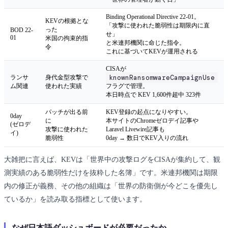
Binding Operational Directive 22-01。
KEVの根拠とな
「攻撃に使われた脆弱性は期限内に直
った
BOD 22-
せ」
01
米国の拘束的指
と米連邦機関に命じた指令。
令
これに基づいてKEVが運用される
CISAが
knownRansomwareCampaignUse
ランサ
身代金型攻撃で
ム関連
使われた実績
フラグで管理。
本日時点で KEV 1,600件超中 323件
パッチが出る前
KEV登録の起点になりやすい。
0day
に
本サイトのChromeゼロデイ記事や
(ゼロデ
攻撃に使われた
Laravel Livewire記事も
イ)
脆弱性
0day → 数日でKEV入りの流れ
大雑把に言えば、KEVは「世界中の攻撃ログをCISAが集約して、観
測実績のある脆弱性だけを抜粋した名簿」です。米連邦機関は期限
内の修正が義務、その他の組織は「世界の防衛側が今どこを優先し
ているか」を読み取る指標として使います。
なぜ日本語ダッシュボードが必要だったか