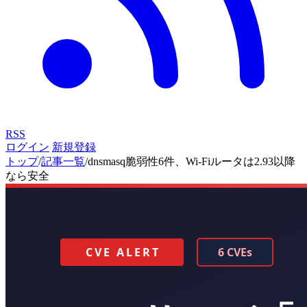
RSS
ログイン
新規登録
トップ
/
記事一覧
/
dnsmasq脆弱性6件、Wi-Fiルータは2.93以降
なら安全