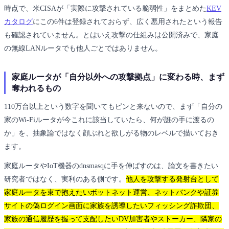
時点で、米CISAが「実際に攻撃されている脆弱性」をまとめた
KEV
カタログ
にこの6件は登録されておらず、広く悪用されたという報告
も確認されていません。とはいえ攻撃の仕組みは公開済みで、家庭
の無線LANルータでも他人ごとではありません。
家庭ルータが「自分以外への攻撃拠点」に変わる時、まず
奪われるもの
110万台以上という数字を聞いてもピンと来ないので、まず「自分の
家のWi-Fiルータが今これに該当していたら、何が誰の手に渡るの
か」を、抽象論ではなく顔ぶれと欲しがる物のレベルで描いておき
ます。
家庭ルータやIoT機器のdnsmasqに手を伸ばすのは、論文を書きたい
研究者ではなく、実利のある側です。
他人を攻撃する発射台として
家庭ルータを束で抱えたいボットネット運営、ネットバンクや証券
サイトの偽ログイン画面に家族を誘導したいフィッシング詐欺団、
家族の通信履歴を握って支配したいDV加害者やストーカー、隣家の