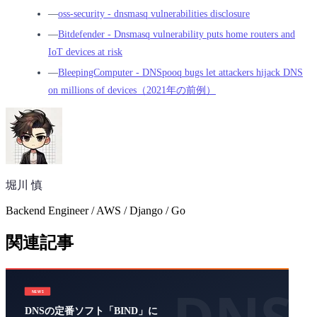
―
oss-security - dnsmasq vulnerabilities disclosure
―
Bitdefender - Dnsmasq vulnerability puts home routers and
IoT devices at risk
―
BleepingComputer - DNSpooq bugs let attackers hijack DNS
on millions of devices（2021年の前例）
堀川 慎
Backend Engineer / AWS / Django / Go
関連記事