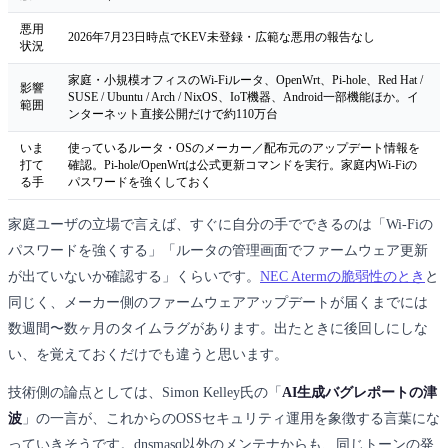
悪用
2026年7月23日時点でKEV未登録・広範な悪用の報告なし
状況
家庭・小規模オフィスのWi-Fiルータ、OpenWrt、Pi-hole、Red Hat /
影響
SUSE / Ubuntu / Arch / NixOS、IoT機器、Android一部機能ほか。イ
範囲
ンターネット直接公開だけで約110万台
いま
使っているルータ・OSのメーカー／配布元のアップデート情報を
打て
確認。Pi-hole/OpenWrtは公式更新コマンドを実行。家庭内Wi-Fiの
る手
パスワードを強くしておく
家庭ユーザの立場で言えば、すぐに自分の手でできるのは「Wi-Fiの
パスワードを強くする」「ルータの管理画面でファームウェア更新
が出ていないか確認する」くらいです。
NEC Atermの脆弱性のとき
と
同じく、メーカー側のファームウェアアップデートが届くまでには
数週間〜数ヶ月のタイムラグがあります。出たときに後回しにしな
い、を覚えておくだけでも違うと思います。
技術側の論点としては、Simon Kelley氏の「
AI生成バグレポートの津
波
」の一言が、これからのOSSセキュリティ運用を象徴する言葉にな
っていきそうです。dnsmasq以外のメンテナからも、同じトーンの発