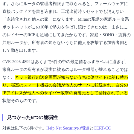
す。さらにルータの管理者権限まで取られると、ファームウェアに
直接バックドアを書き込まれ、工場出荷時リセットでも消えない
「永続化された他人の家」になります。Miraiの系譜の家庭ルータ系
ボットネットがこの10年で勢力を伸ばし続けてきたのは、まさにこ
のレイヤーのRCEを足場にしてきたからです。家庭・SOHO・賃貸の
共用ルータが、所有者の知らないうちに他人を攻撃する加害者側と
して動き出します。
CVE-2026-4892はあくまで6件の中の最悪値を示すラベルに過ぎず、
家庭ルータの所有者が現実に被るのはルータ機器が壊れることでは
なく、
ネット銀行の送金画面が知らないうちに偽サイトに差し替わ
り、寝室のスマート機器の会話が他人のサーバに転送され、自分の
IPアドレスが他人へのサイバー攻撃の発射元として登録されている
状態そのものです。
見つかった6つの脆弱性
対象は以下の6件です。
Help Net Securityの報道
と
CERT/CC