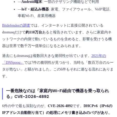
―
Android端末
: 一部のテザリング機能などで利用
―
IoT・組込み機器
: 家電、ファイアウォール、VoIP電話、
車載Wi-Fi、産業用機器
Bitdefenderの調査
では、インターネットに直接公開されている
dnsmasqだけで
約110万台
あると報告されています。さらに家庭内ネ
ットワークの内側で動いているものを含めると、影響を受けうる機
器は世界で数千万〜億単位になるとみられます。
過去にもdnsmasqは複数回大きな脆弱性が出ています。
2021年の
「DNSpooq」
では7件の脆弱性が見つかり、当時も「数百万台のルー
タが危ない」と騒がれました。この6件もそれに連なる流れにありま
す。
一番危険なのは「家庭内Wi-Fi経由で機器を乗っ取られ
る」CVE-2026-4892
6件の中で最も深刻なのが、
CVE-2026-4892
です。
DHCPv6（IPv6の
IPアドレス自動割り当て）の処理にメモリ書き込みのバグがあり、