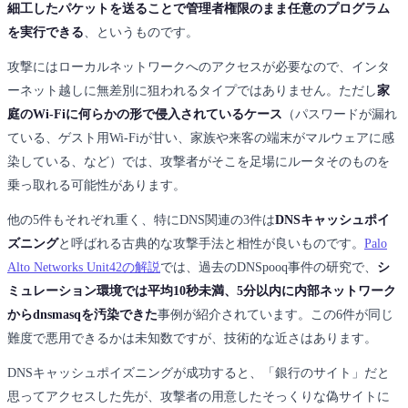
細工したパケットを送ることで管理者権限のまま任意のプログラム
を実行できる
、というものです。
攻撃にはローカルネットワークへのアクセスが必要なので、インタ
ーネット越しに無差別に狙われるタイプではありません。ただし
家
庭のWi-Fiに何らかの形で侵入されているケース
（パスワードが漏れ
ている、ゲスト用Wi-Fiが甘い、家族や来客の端末がマルウェアに感
染している、など）では、攻撃者がそこを足場にルータそのものを
乗っ取れる可能性があります。
他の5件もそれぞれ重く、特にDNS関連の3件は
DNSキャッシュポイ
ズニング
と呼ばれる古典的な攻撃手法と相性が良いものです。
Palo
Alto Networks Unit42の解説
では、過去のDNSpooq事件の研究で、
シ
ミュレーション環境では平均10秒未満、5分以内に内部ネットワーク
からdnsmasqを汚染できた
事例が紹介されています。この6件が同じ
難度で悪用できるかは未知数ですが、技術的な近さはあります。
DNSキャッシュポイズニングが成功すると、「銀行のサイト」だと
思ってアクセスした先が、攻撃者の用意したそっくりな偽サイトに