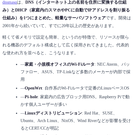
dnsmasq
は、
DNS（インターネット上の名前を住所に変換する仕組
み）とDHCP（家庭内のスマホやPCに自動でIPアドレスを割り振る
仕組み）を1つにまとめた、軽量なサーバソフトウェア
です。開発は
2001年から続いていて、すでに20年以上の歴史があります。
軽くて省メモリで設定も簡単、というのが特徴で、リソースが限ら
れる機器のデフォルト構成として広く採用されてきました。代表的
な使われ方を並べると、こうなります。
―
家庭・小規模オフィスのWi-Fiルータ
: NEC Aterm、バッ
ファロー、ASUS、TP-Linkなど多数のメーカーが内部で採
用
―
OpenWrt
: 自作系のWi-Fiルータで定番のLinuxベースOS
―
Pi-hole
: 家庭内の広告ブロック用DNS。Raspberry Piで動
かす個人ユーザーが多い
―
Linuxディストリビューション
: Red Hat、SUSE、
Ubuntu、Arch Linux、NixOS、Wind Riverなどが影響を受け
るとCERT/CCが明記