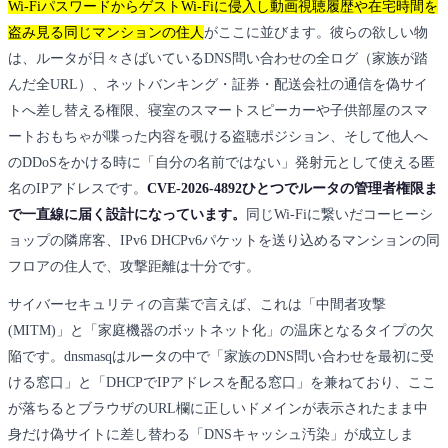
Wi-FiパスワードからゲストWi-Fiに侵入し動画視聴履歴や在宅時間を
盗み見る同じマンションの住人
がここに並びます。彼らの欲しい物
は、ルータが日々さばいているDNS問い合わせの全ログ（家族が踏
んだ全URL）、ネットバンキング・証券・配送会社の通信を偽サイ
トへ差し替える権限、寝室のスマートスピーカーや子供部屋のスマ
ートおもちゃが喋った内容を覗ける盗聴ポジション、そして他人へ
のDDoSをかける時に「自分の名前ではない」発射元として使える匿
名のIPアドレスです。
CVE-2026-4892ひとつでルータの管理者権限ま
で一直線に届く設計になっています。
同じWi-Fiに繋いだコーヒーシ
ョップの隣席客、IPv6 DHCPv6パケットを送り込めるマンションの同
フロアの住人で、攻撃距離は十分です。
サイバーセキュリティの言葉で言えば、これは「中間者攻撃
(MITM)」と「家庭機器のボットネット化」の温床となるタイプの欠
陥です。dnsmasqはルータの中で「家族のDNS問い合わせを最初に受
ける窓口」と「DHCPでIPアドレスを配る窓口」を兼ねており、ここ
が落ちるとブラウザのURL欄に正しいドメインが表示されたまま中
身だけ偽サイトに差し替わる「DNSキャッシュ汚染」が成立しま