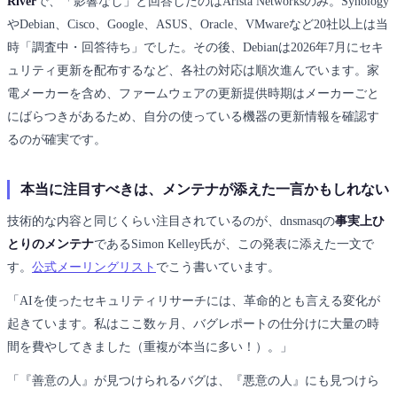
River
で、「影響なし」と回答したのはArista Networksのみ。Synology
やDebian、Cisco、Google、ASUS、Oracle、VMwareなど20社以上は当
時「調査中・回答待ち」でした。その後、Debianは2026年7月にセキ
ュリティ更新を配布するなど、各社の対応は順次進んでいます。家
電メーカーを含め、ファームウェアの更新提供時期はメーカーごと
にばらつきがあるため、自分の使っている機器の更新情報を確認す
るのが確実です。
本当に注目すべきは、メンテナが添えた一言かもしれない
技術的な内容と同じくらい注目されているのが、dnsmasqの
事実上ひ
とりのメンテナ
であるSimon Kelley氏が、この発表に添えた一文で
す。
公式メーリングリスト
でこう書いています。
「AIを使ったセキュリティリサーチには、革命的とも言える変化が
起きています。私はここ数ヶ月、バグレポートの仕分けに大量の時
間を費やしてきました（重複が本当に多い！）。」
「『善意の人』が見つけられるバグは、『悪意の人』にも見つけら