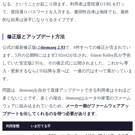
なる、ということが起こり得ます。利用者は普段通りURLを打っ
て、普段通りパスワードを入力する。脆弱性自体は地味でも、最終
的な結果は派手になりうるタイプです。
修正版とアップデート方法
公式の最新修正版は
dnsmasq 2.93
で、6件すべての修正が含まれてい
ます。5月の公開時にはまず2.92rel2が出され、Simon Kelley氏が予告
していた安定版2.93も、その後正式に公開されました。これから導
入・更新するなら2.93以降を選べば、一連の穴はすべて塞がっていま
す。
問題は、dnsmasqを自分で直接アップデートできる利用者はそれほど
多くないことです。多くの場合、dnsmasqはルータや家電のファーム
ウェアに組み込まれているため、
メーカー側がファームウェアアッ
プデートを出してくれるのを待つ必要があります
。
利用形態
いま打てる手