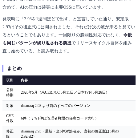
含めて、AIの圧力は確実に主要OSSに届いています。
発表時に「2.93を1週間ほどで出す」と宣言していた通り、安定版
2.93はその後正式に公開されました。それだけ次の波が来ると見てい
るということでもあります。一回限りの脆弱性対応ではなく、
今後
も同じパターンが繰り返される前提
でリリースサイクル自体を組み
直し始めている、と読み取れます。
まとめ
項目
内容
公開
2026年5月（米CERT/CC 5月11日／日本JVN 5月26日）
時期
対象
dnsmasq 2.93 より前のすべてのバージョン
CVE
6件（うち1件は管理者権限の任意コード実行）
件数
修正
dnsmasq 2.93（最新・全6件対処済み。当初の修正版は5月の
版
2.92rel2）