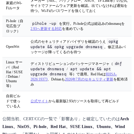
メーカー（NEC、バッファロー、ASUS、TP-Link等）の公式
家庭のWi-
サイトでファームウェア更新を確認。出ていなければ通知を
Fiルータ
待つ。Wi-Fiのパスワードを強くしておく
Pi-hole（自
pihole -up
を実行。Pi-hole公式は組込みのdnsmasqを
宅広告ブ
2.93へ更新する対応
を進めている
ロック）
opkg
公式のセキュリティアドバイザリを確認のうえ
update && opkg upgrade dnsmasq
OpenWrt
。修正済みパ
ッケージが降ってくるのを待つ
Linux サー
dnf
ディストリビューションのパッケージマネージャ（
バ（Red
update dnsmasq
apt update && apt
/
Hat / SUSE
upgrade dnsmasq
等）で適用。Red Hatは
RHSA-
/ Debian /
2026:19373
、Debianも
2026年7月のセキュリティ更新
を配布済
Ubuntu
み
等）
自前ビル
ドで使っ
公式サイト
から最新版2.93のソースを取得して再ビルド
ている人
公開当初、CERT/CCの一覧で「影響あり」と確定していたのは
Arch
Linux、NixOS、Pi-hole、Red Hat、SUSE Linux、Ubuntu、Wind