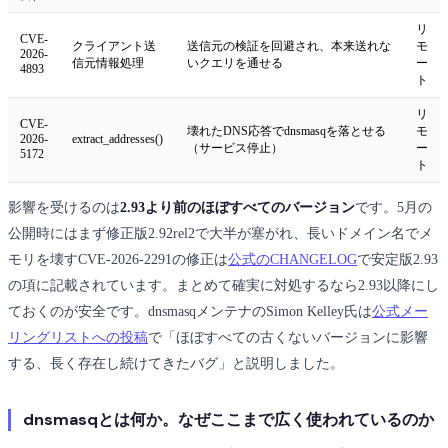
リ
CVE-
クライアント送
送信元の検証を回避され、本来送れな
モ
2026-
信元情報処理
いクエリを通せる
ー
4893
ト
リ
CVE-
壊れたDNS応答でdnsmasqを落とせる
モ
2026-
extract_addresses()
（サービス停止）
ー
5172
ト
影響を受けるのは
2.93より前のほぼすべてのバージョン
です。5月の
公開時にはまず修正版2.92rel2で大半が塞がれ、長いドメイン名でメ
モリを壊すCVE-2026-2291の修正は
公式のCHANGELOG
で安定版2.93
の項に記載されています。まとめて確実に対処するなら2.93以降にし
ておくのが安全です。dnsmasqメンテナのSimon Kelley氏は
公式メー
リングリストへの投稿
で「ほぼすべての古くないバージョンに影響
する、長く存在し続けてきたバグ」と説明しました。
dnsmasqとは何か。なぜここまで広く使われているのか