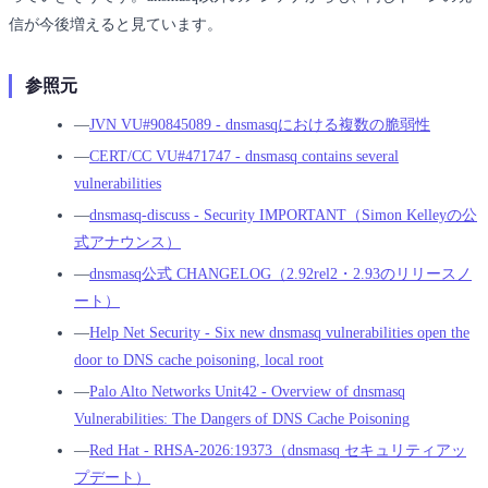
信が今後増えると見ています。
参照元
―
JVN VU#90845089 - dnsmasqにおける複数の脆弱性
―
CERT/CC VU#471747 - dnsmasq contains several
vulnerabilities
―
dnsmasq-discuss - Security IMPORTANT（Simon Kelleyの公
式アナウンス）
―
dnsmasq公式 CHANGELOG（2.92rel2・2.93のリリースノ
ート）
―
Help Net Security - Six new dnsmasq vulnerabilities open the
door to DNS cache poisoning, local root
―
Palo Alto Networks Unit42 - Overview of dnsmasq
Vulnerabilities: The Dangers of DNS Cache Poisoning
―
Red Hat - RHSA-2026:19373（dnsmasq セキュリティアッ
プデート）