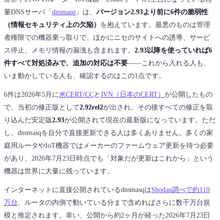
量DNSサーバ「
dnsmasq
」は、
バージョン2.93より前に6件の脆弱性
（情報セキュリティ上の欠陥）
を抱えています。最悪のものは管理
者権限での機器乗っ取りで、ほかにニセのサイトへの誘導、サービ
ス停止、メモリ情報の漏洩も含まれます。
2.93以降を使っていれば6
件すべて対処済みで、追加の対応は不要
——これから入れる人も、
いま動かしている人も、確認するのはこの1点です。
6件は2026年5月に
米CERT/CC
と
JVN（日本のCERT）
が公開したもの
で、当初の修正版として
2.92rel2
が出され、その後すべての修正を取
り込んだ安定版
2.93
が公開されて現在の最新版になっています。ただ
し、dnsmasqを自分で直接更新できる人は多くありません。多くの家
庭用ルータやIoT機器ではメーカーのファームウェア更新を待つ必要
があり、2026年7月23日時点でも「対象だが更新はこれから」という
機器は世界に大量に残っています。
インターネットに直接公開されているdnsmasqは
Shodan調べで約110
万台
、ルータの内側で動いている分まで含めればさらに数千万台規
模と推定されます。幸い、公開から約2ヶ月が経った2026年7月23日