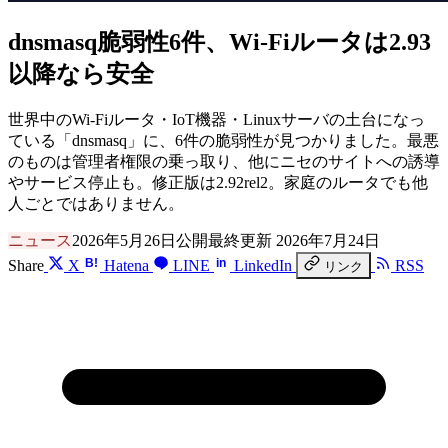
dnsmasq脆弱性6件、Wi-Fiルータは2.93
以降なら安全
世界中のWi-Fiルータ・IoT機器・Linuxサーバの土台になっ
ている「dnsmasq」に、6件の脆弱性が見つかりました。最悪
のものは管理者権限の乗っ取り、他にニセのサイトへの誘導
やサービス停止も。修正版は2.92rel2。家庭のルータでも他
人ごとではありません。
ニュース
2026年5月26日公開
最終更新 2026年7月24日
B!
in
Share
X
Hatena
LINE
LinkedIn
RSS
リンク