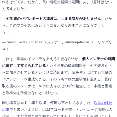
れるはずです。だから、長い情報公開禁止期間にあまり意味はない
と考えました。」
「
AI生成のバグレポートの津波は、止まる気配がありません
。だか
ら、このプロセスは近いうちにまた繰り返すことになるでしょ
う。」
― Simon Kelley（dnsmasqメンテナ）、dnsmasq-discuss メーリングリ
スト
これは、世界のインフラを支える主要なOSSが、
個人メンテナの時間
に依存して支えられている
という長年の構造問題を、AIの普及がさ
らに加速させているという話に読めます。AIを使えば誰でも大量の
バグレポートを生成できる。そのうち本物の脆弱性も混ざる。受け
取る側のメンテナは、AIの出力をひとつずつ精査して、本物と重複
と誤検知を仕分けないといけない。
同じ構造はxz Utils事件以降、何度も言われてきました。
以前の検証
記事
でも書いたように、LLMでコードを書く・レビューする時代の
作法は、まだ業界全体で固まっていません。良いことも悪いことも