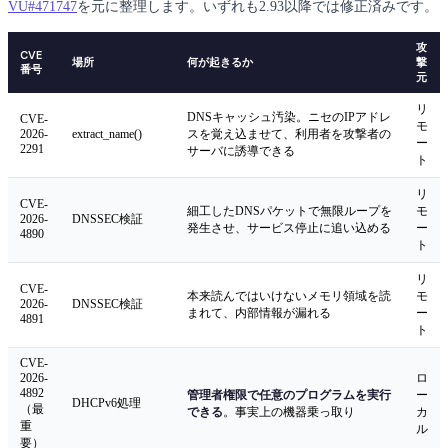
VU#471747
を元に整理します。いずれも2.93以降では修正済みです。
攻
CVE
場所
何が起きるか
撃
番号
元
リ
DNSキャッシュ汚染。ニセのIPアドレ
CVE-
モ
2026-
extract_name()
スを覚え込ませて、利用者を攻撃者の
ー
2291
サーバに誘導できる
ト
リ
CVE-
細工したDNSパケットで無限ループを
モ
2026-
DNSSEC検証
発生させ、サービス停止に追い込める
ー
4890
ト
リ
CVE-
本来読んではいけないメモリ領域を読
モ
2026-
DNSSEC検証
まれて、内部情報が漏れる
ー
4891
ト
CVE-
2026-
ロ
4892
管理者権限で任意のプログラムを実行
ー
DHCPv6処理
（最
できる
。事実上の機器乗っ取り
カ
重
ル
要）