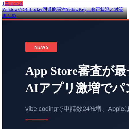
1
ニュース
WindowsのBitLocker回避脆弱性YellowKey、修正状況と対策
まとめ