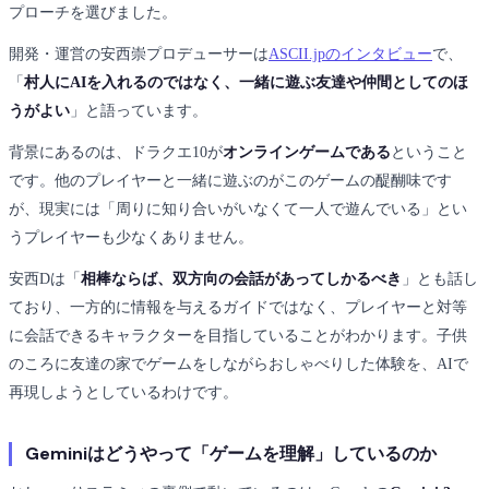
プローチを選びました。
開発・運営の安西崇プロデューサーは
ASCII.jpのインタビュー
で、
「
村人にAIを入れるのではなく、一緒に遊ぶ友達や仲間としてのほ
うがよい
」と語っています。
背景にあるのは、ドラクエ10が
オンラインゲームである
ということ
です。他のプレイヤーと一緒に遊ぶのがこのゲームの醍醐味です
が、現実には「周りに知り合いがいなくて一人で遊んでいる」とい
うプレイヤーも少なくありません。
安西Dは「
相棒ならば、双方向の会話があってしかるべき
」とも話し
ており、一方的に情報を与えるガイドではなく、プレイヤーと対等
に会話できるキャラクターを目指していることがわかります。子供
のころに友達の家でゲームをしながらおしゃべりした体験を、AIで
再現しようとしているわけです。
Geminiはどうやって「ゲームを理解」しているのか