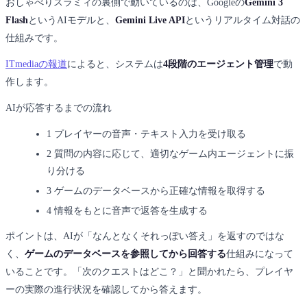
おしゃべりスラミィの裏側で動いているのは、Googleの
Gemini 3
Flash
というAIモデルと、
Gemini Live API
というリアルタイム対話の
仕組みです。
ITmediaの報道
によると、システムは
4段階のエージェント管理
で動
作します。
AIが応答するまでの流れ
1
プレイヤーの音声・テキスト入力を受け取る
2
質問の内容に応じて、適切なゲーム内エージェントに振
り分ける
3
ゲームのデータベースから正確な情報を取得する
4
情報をもとに音声で返答を生成する
ポイントは、AIが「なんとなくそれっぽい答え」を返すのではな
く、
ゲームのデータベースを参照してから回答する
仕組みになって
いることです。「次のクエストはどこ？」と聞かれたら、プレイヤ
ーの実際の進行状況を確認してから答えます。