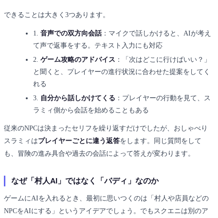
できることは大きく3つあります。
1.
音声での双方向会話
：マイクで話しかけると、AIが考え
て声で返事をする。テキスト入力にも対応
2.
ゲーム攻略のアドバイス
：「次はどこに行けばいい？」
と聞くと、プレイヤーの進行状況に合わせた提案をしてく
れる
3.
自分から話しかけてくる
：プレイヤーの行動を見て、ス
ラミィ側から会話を始めることもある
従来のNPCは決まったセリフを繰り返すだけでしたが、おしゃべり
スラミィは
プレイヤーごとに違う返答
をします。同じ質問をして
も、冒険の進み具合や過去の会話によって答えが変わります。
なぜ「村人AI」ではなく「バディ」なのか
ゲームにAIを入れるとき、最初に思いつくのは「村人や店員などの
NPCをAIにする」というアイデアでしょう。でもスクエニは別のア