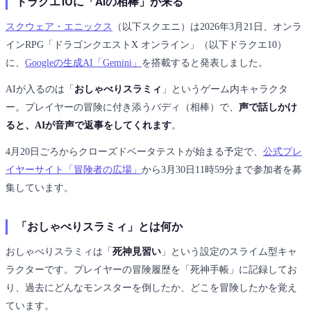
ドラクエ10に「AIの相棒」が来る
スクウェア・エニックス
（以下スクエニ）は2026年3月21日、オンラ
インRPG「ドラゴンクエストX オンライン」（以下ドラクエ10）
に、
Googleの生成AI「Gemini」
を搭載すると発表しました。
AIが入るのは「
おしゃべりスラミィ
」というゲーム内キャラクタ
ー。プレイヤーの冒険に付き添うバディ（相棒）で、
声で話しかけ
ると、AIが音声で返事をしてくれます
。
4月20日ごろからクローズドベータテストが始まる予定で、
公式プレ
イヤーサイト「冒険者の広場」
から3月30日11時59分まで参加者を募
集しています。
「おしゃべりスラミィ」とは何か
おしゃべりスラミィは「
死神見習い
」という設定のスライム型キャ
ラクターです。プレイヤーの冒険履歴を「死神手帳」に記録してお
り、過去にどんなモンスターを倒したか、どこを冒険したかを覚え
ています。