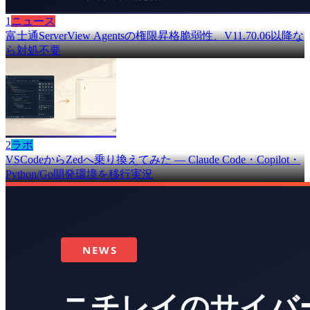
1
ニュース
富士通ServerView Agentsの権限昇格脆弱性、V11.70.06以降な
ら対処不要
2
ラボ
VSCodeからZedへ乗り換えてみた — Claude Code・Copilot・
Python/Go開発環境を移行実況