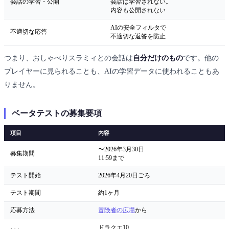
会話の学習・公開
会話は学習されない。
内容も公開されない
AIの安全フィルタで
不適切な応答
不適切な返答を防止
つまり、おしゃべりスラミィとの会話は
自分だけのもの
です。他の
プレイヤーに見られることも、AIの学習データに使われることもあ
りません。
ベータテストの募集要項
項目
内容
〜2026年3月30日
募集期間
11:59まで
テスト開始
2026年4月20日ごろ
テスト期間
約1ヶ月
応募方法
冒険者の広場
から
ドラクエ10