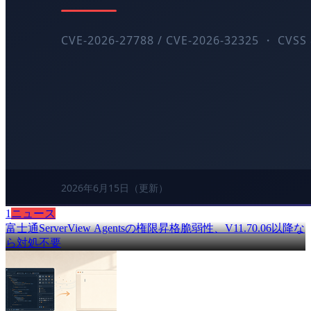
1
ニュース
富士通ServerView Agentsの権限昇格脆弱性、V11.70.06以降な
ら対処不要