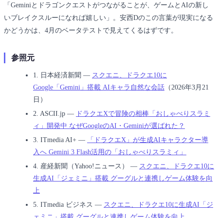
「Geminiとドラゴンクエストがつながることが、ゲームとAIの新し
いブレイクスルーになれば嬉しい」。安西Dのこの言葉が現実になる
かどうかは、4月のベータテストで見えてくるはずです。
参照元
1.
日本経済新聞 ―
スクエニ、ドラクエ10に
Google「Gemini」搭載 AIキャラ自然な会話
（2026年3月21
日）
2.
ASCII.jp ―
ドラクエXで冒険の相棒「おしゃべりスラミ
ィ」開発中 なぜGoogleのAI・Geminiが選ばれた？
3.
ITmedia AI+ ―
「ドラクエX」が生成AIキャラクター導
入へ Gemini 3 Flash活用の「おしゃべりスラミィ」
4.
産経新聞（Yahoo!ニュース） ―
スクエニ、ドラクエ10に
生成AI「ジェミニ」搭載 グーグルと連携しゲーム体験を向
上
5.
ITmedia ビジネス ―
スクエニ、ドラクエ10に生成AI「ジ
ェミニ」搭載 グーグルと連携しゲーム体験を向上