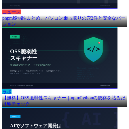
ニュース
pnpm脆弱性まとめ、パソコン乗っ取りの穴2件と安全なバー
ジョン
ラボ
【無料】OSS脆弱性スキャナー｜npm/Pythonの依存を貼るだ
け即チェック