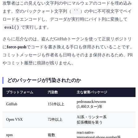
攻撃者はこの見えない文字列の中にマルウェアのコードを埋め込み
``
ます。空のバッククォート文字列（
）の中に不可視文字でペイ
ロードをエンコードし、デコーダが実行時にバイト列に変換して
eval()
で実行します。
さらに厄介なのは、盗んだGitHubトークンを使って正規リポジトリ
に
force-push
でコードを書き換える手口も併用されていることです。
コミットメッセージも作者名も日時もそのまま保持されるため、PR
やコミット履歴に痕跡が残りません。
どのパッケージが汚染されたのか
プラットフォーム
汚染数
主な被害パッケージ
pedronauck/reworm
GitHub
151件以上
(1,460スター)等
AI系・リンター系
Open VSX
72件以上
拡張機能を装う
react-native-
npm
複数
international-phone-number等