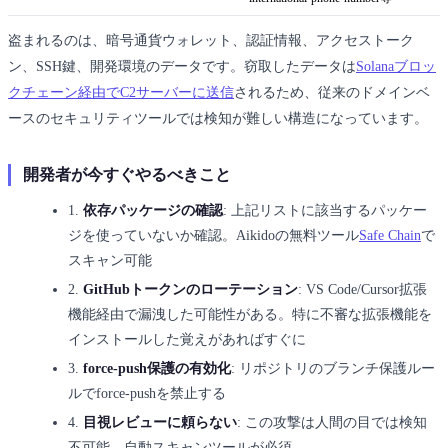
盗まれるのは、暗号通貨ウォレット、認証情報、アクセストーク
ン、SSH鍵、開発環境のデータです。窃取したデータは
Solanaブロッ
クチェーン経由でC2サーバーに送信
されるため、従来のドメインベ
ースのセキュリティツールでは検知が難しい構造になっています。
開発者が今すぐやるべきこと
1.
依存パッケージの確認
: 上記リストに該当するパッケー
ジを使っていないか確認。Aikidoの無料ツール
Safe Chain
で
スキャン可能
2.
GitHubトークンのローテーション
: VS Code/Cursor拡張
機能経由で漏洩した可能性がある。特に不審な拡張機能を
インストールした覚えがあればすぐに
3.
force-push保護の有効化
: リポジトリのブランチ保護ルー
ルでforce-pushを禁止する
4.
目視レビューに頼らない
: この攻撃は人間の目では検知
不可能。自動スキャンツールが必須