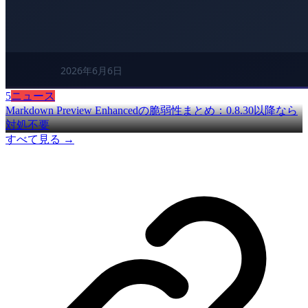
5
ニュース
Markdown Preview Enhancedの脆弱性まとめ：0.8.30以降なら
対処不要
すべて見る →