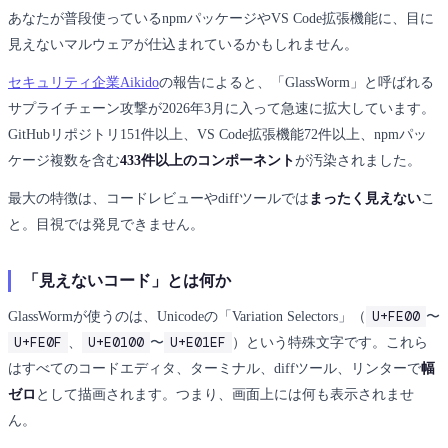
あなたが普段使っているnpmパッケージやVS Code拡張機能に、目に
見えないマルウェアが仕込まれているかもしれません。
セキュリティ企業Aikido
の報告によると、「GlassWorm」と呼ばれる
サプライチェーン攻撃が2026年3月に入って急速に拡大しています。
GitHubリポジトリ151件以上、VS Code拡張機能72件以上、npmパッ
ケージ複数を含む
433件以上のコンポーネント
が汚染されました。
最大の特徴は、コードレビューやdiffツールでは
まったく見えない
こ
と。目視では発見できません。
「見えないコード」とは何か
U+FE00
GlassWormが使うのは、Unicodeの「Variation Selectors」（
〜
U+FE0F
U+E0100
U+E01EF
、
〜
）という特殊文字です。これら
はすべてのコードエディタ、ターミナル、diffツール、リンターで
幅
ゼロ
として描画されます。つまり、画面上には何も表示されませ
ん。