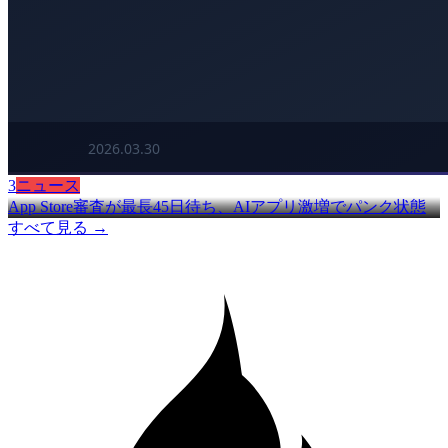
3
ニュース
App Store審査が最長45日待ち、AIアプリ激増でパンク状態
すべて見る →