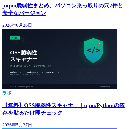
pnpm脆弱性まとめ、パソコン乗っ取りの穴2件と
安全なバージョン
2026年6月26日
ラボ
【無料】OSS脆弱性スキャナー｜npm/Pythonの依
存を貼るだけ即チェック
2026年5月27日