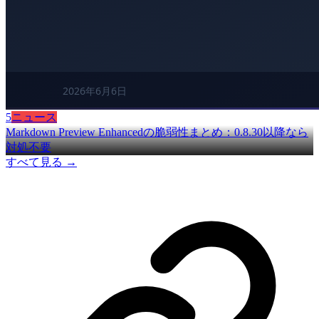
5
ニュース
Markdown Preview Enhancedの脆弱性まとめ：0.8.30以降なら
対処不要
すべて見る →