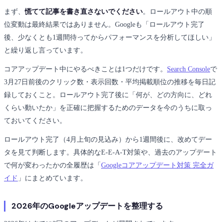
まず、
慌てて記事を書き直さないでください
。ロールアウト中の順
位変動は最終結果ではありません。Googleも「ロールアウト完了
後、少なくとも1週間待ってからパフォーマンスを分析してほしい」
と繰り返し言っています。
コアアップデート中にやるべきことは1つだけです。
Search Console
で
3月27日前後のクリック数・表示回数・平均掲載順位の推移を毎日記
録しておくこと。ロールアウト完了後に「何が、どの方向に、どれ
くらい動いたか」を正確に把握するためのデータを今のうちに取っ
ておいてください。
ロールアウト完了（4月上旬の見込み）から1週間後に、改めてデー
タを見て判断します。具体的なE-E-A-T対策や、過去のアップデート
で何が変わったかの全履歴は「
Googleコアアップデート対策 完全ガ
イド
」にまとめています。
2026年のGoogleアップデートを整理する