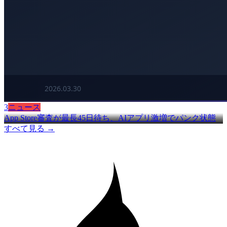
3
ニュース
App Store審査が最長45日待ち、AIアプリ激増でパンク状態
すべて見る →