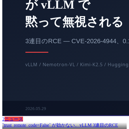
2
ニュース
`trust_remote_code=False` が効かない、vLLM 3連目のRCE