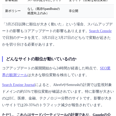
なし（既存SpamBrainの
新ポリシー
非公開
精度向上のみ）
「3月25日以降に順位が大きく動いた」という場合、スパムアップデ
ートの影響もコアアップデートの影響もありえます。
Search Console
で日別のデータを見て、3月25日と3月27日のどちらで変動が起きた
かを切り分ける必要があります。
どんなサイトの順位が動いているのか
コアアップデートの展開開始から24時間が経過した時点で、
SEO業
界の観測ツール
は大きな順位変動を検出しています。
Search Engine Journal
によると、AhrefsやSemrushの計測では監視対象
ドメインの約55%で順位変動が確認されています。特に影響が大きい
のはEC、医療、金融、テクノロジー分野のサイトです。影響が大き
いサイトでは20-35%のトラフィック減少が報告されています。
ただし、これらはサードパーティツールの計測であり、Googleの公