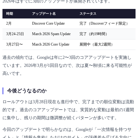
2026年はすでに3回のアップデートが展開されています。
時期
アップデート名
ステータス
2月
Discover Core Update
完了（Discoverフィード限定）
3月24-25日
March 2026 Spam Update
完了（約19時間）
3月27日〜
March 2026 Core Update
展開中（最大2週間）
過去の傾向では、Googleは年に2〜3回のコアアップデートを実施し
ています。2026年3月が1回目なので、次は夏〜秋頃に来る可能性が
高いです。
今後どうなるのか
ロールアウトは3月28日現在も進行中で、完了までの順位変動は流動
的です。過去のコアアップデートでは、実質的な変動は最初の1週間
に集中し、残りの期間は微調整が続くパターンが多いです。
今回のアップデートで明らかなのは、Googleが「一次情報を持つサ
イト」と「情報を集約しただけのサイト」の評価差を広げる方向に