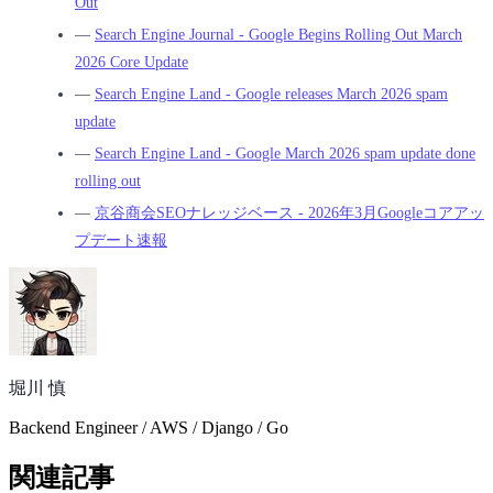
Out
―
Search Engine Journal - Google Begins Rolling Out March
2026 Core Update
―
Search Engine Land - Google releases March 2026 spam
update
―
Search Engine Land - Google March 2026 spam update done
rolling out
―
京谷商会SEOナレッジベース - 2026年3月Googleコアアッ
プデート速報
堀川 慎
Backend Engineer / AWS / Django / Go
関連記事