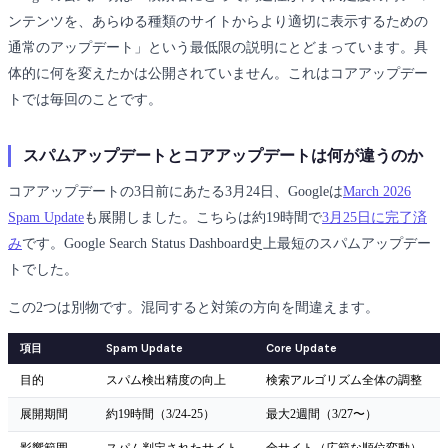
ンテンツを、あらゆる種類のサイトからより適切に表示するための
通常のアップデート」という最低限の説明にとどまっています。具
体的に何を変えたかは公開されていません。これはコアアップデー
トでは毎回のことです。
スパムアップデートとコアアップデートは何が違うのか
コアアップデートの3日前にあたる3月24日、Googleは
March 2026
Spam Update
も展開しました。こちらは約19時間で
3月25日に完了済
み
です。Google Search Status Dashboard史上最短のスパムアップデー
トでした。
この2つは別物です。混同すると対策の方向を間違えます。
項目
Spam Update
Core Update
目的
スパム検出精度の向上
検索アルゴリズム全体の調整
展開期間
約19時間（3/24-25）
最大2週間（3/27〜）
影響範囲
スパム判定されたサイト
全サイト（広範な順位変動）