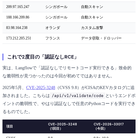
209.97.165.247
シンガポール
自動スキャン
188.166.209.86
シンガポール
自動スキャン
83.98.164.238
オランダ
カスタム攻撃
173.212.205.251
フランス
データ窃取・ドロッパー
これで2度目の「認証なしRCE」
実は、Langflowで「認証なしでリモートコード実行できる」致命的
な脆弱性が見つかったのは今回が初めてではありません。
2025年5月、
CVE-2025-3248
（CVSS 9.8）がCISAのKEVカタログに追
/api/v1/validate/code
加されました。こちらは
というエンドポ
イントの脆弱性で、やはり認証なしで任意のPythonコードを実行でき
るものでした。
CVE-2025-3248
CVE-2026-33017
項目
（1回目）
（今回）