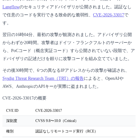
Langflow
のセキュリティアドバイザリが公開されました。認証なし
で任意のコードを実行できる致命的な脆弱性、
CVE-2026-33017
で
す。
翌日の16時04分、最初の攻撃が観測されました。アドバイザリ公開
からわずか20時間。攻撃者はドイツ・フランクフルトのサーバーか
ら、PoCコード（概念実証コード）すら公開されていない段階で、ア
ドバイザリの記述だけを頼りに攻撃コードを組み立てていました。
その後30時間で、6つの異なるIPアドレスからの攻撃が確認され、
Sysdig Threat Research Team（TRT）の報告
によると、OpenAIや
AWS、AnthropicのAPIキーが実際に盗まれました。
CVE-2026-33017の概要
CVE ID
CVE-2026-33017
深刻度
CVSS 9.8〜10.0（Critical）
種別
認証なしリモートコード実行（RCE）