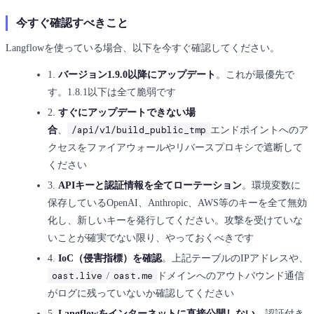
今すぐ確認すべきこと
Langflowを使っている場合、以下を今すぐ確認してください。
1.
バージョン1.9.0以降にアップデート
。これが最優先で
す。1.8.1以下は全て脆弱です
2.
すぐにアップデートできない場
/api/v1/build_public_tmp
合
、
エンドポイントへのア
クセスをファイアウォールやリバースプロキシで遮断して
ください
3.
APIキーと認証情報を全てローテーション
。環境変数に
保存しているOpenAI、Anthropic、AWS等のキーを全て無効
化し、新しいキーを発行してください。攻撃を受けていな
いことが確実でない限り、やっておくべきです
4.
IoC（侵害指標）を確認
。上記テーブルのIPアドレスや、
oast.live
oast.me
/
ドメインへのアウトバウンド通信
がログに残っていないか確認してください
5.
Langflowをインターネットに直接公開しない
。認証付き