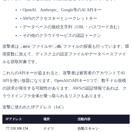
•
OpenAI、Anthropic、Google等のAI APIキー
•
AWSのアクセスキーとシークレットキー
•
データベースの接続文字列（URL・パスワード含む）
•
その他のクラウドサービスの認証トークン
.env
.db
攻撃者は
ファイルや
ファイルの探索も行っています。環
境変数に加えて、ディスク上の設定ファイルやデータベースファイ
ルも窃取対象です。
これらのAPIキーが盗まれると、攻撃者は被害者のアカウントでAI
APIを使い放題になります。OpenAIのAPIキー1つで、数千ドル規模
の請求が発生する可能性があります。AWSの認証情報であれば、ク
ラウドインフラ全体が乗っ取られるリスクもあります。
攻撃に使われたIPアドレス（IoC）
IPアドレス
場所
活動内容
77.110.106.154
ドイツ
自動スキャン