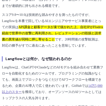
までが連鎖的に持ち出される構造です。
スコア9.8〜10.0は技術的な踏みやすさを測ったものですが、
Langflowを本番で回しているAIエンジニアやサービス事業者にとっ
ての実損は
API課金と顧客データが束で抜かれた上、自社IPがFlodrix
経由で世界中の攻撃に再利用され、レピュテーションの毀損と請求
書の異常値が同時に押し寄せること
です。20時間後の攻撃観測は、
対応の猶予がすでに過去にあったことを意味しています。
Langflowとは何か、なぜ狙われるのか
Langflowは、ChatGPTやClaudeなどのAIモデルを組み合わせて業務フ
ローを自動化するためのツールです。プログラミングの知識がなく
ても、画面上でブロックをつなぐだけでAIワークフローを構築でき
るため、企業のAI導入で広く使われています。GitHubでは
14万5,000
以上のスター
を獲得しており、オープンソースのAIツールとしては
トップクラスの人気を誇ります。