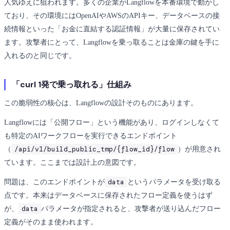
人気ゆえに狙われます。多くの企業がLangflowを本番環境で動かし
ており、その環境にはOpenAIやAWSのAPIキー、データベースの接
続情報といった「お金に直結する認証情報」が大量に保存されてい
ます。攻撃者にとって、Langflowを乗っ取ることは金庫の鍵を手に
入れるのと同じです。
「curl 1発で乗っ取れる」仕組み
この脆弱性の核心は、Langflowの設計そのものにあります。
Langflowには「公開フロー」という機能があり、ログインしなくて
も特定のAIワークフローを実行できるエンドポイント
/api/v1/build_public_tmp/{flow_id}/flow
（
）が用意され
ています。ここまでは設計上の意図です。
data
問題は、このエンドポイントが
というパラメータを受け取る
点です。本来はデータベースに保存されたフロー定義を使うはず
data
が、
パラメータが指定されると、攻撃者が送り込んだフロー
定義がそのまま使われます。