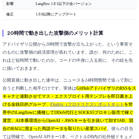
影響
Langflow 1.8.1以下の全バージョン
修正
1.9.0以降にアップデート
20時間で動き出した攻撃側のメリット計算
アドバイザリ公開から20時間で攻撃が立ち上がった、という事実そ
のものに攻撃側の経済原理が表れています。誰が、何のために、こ
れほど短時間で動いたのか。コードの中身に入る前に、その絵を先
に描いておきます。
公開直後に動き出した連中は、ニュースを24時間態勢で追って割に
合うと判断した相手だけです。実体は
GitHubアドバイザリのRSSをス
キャナと連動させてマス・エクスプロイト用テンプレを即日書き上
げる金銭目的グループ、
Flodrix（フロドリクス）ボットネット
を世
界中のLangflowに播種してDDoS代行とSOCKS5プロキシ販売で稼ぐ
運営、AI本番環境からOpenAI・AWSキーを引き抜いて卸すIAB、競
合のRAGに溜まった商談データを取りたい産業スパイ
。彼らの目当
ては明確で、OpenAI APIキー1本、ベクトルDB内の社外秘ドキュメ