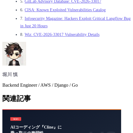
5.
GitLab Advisory Database: CVE-2026-33017
6.
CISA: Known Exploited Vulnerabilities Catalog
7.
Infosecurity Magazine: Hackers Exploit Critical Langflow Bug
in Just 20 Hours
8.
Wiz: CVE-2026-33017 Vulnerability Details
堀川 慎
Backend Engineer / AWS / Django / Go
関連記事