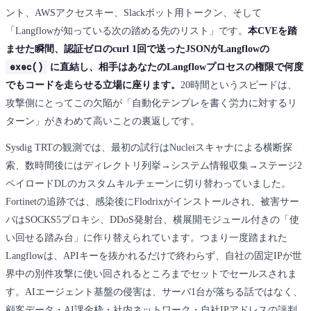
ント、AWSアクセスキー、Slackボット用トークン、そして
「Langflowが知っている次の踏める先のリスト」です。
本CVEを踏
ませた瞬間、認証ゼロのcurl 1回で送ったJSONがLangflowの
exec()
に直結し、相手はあなたのLangflowプロセスの権限で何度
でもコードを走らせる立場に座ります。
20時間というスピードは、
攻撃側にとってこの欠陥が「自動化テンプレを書く労力に対するリ
ターン」がきわめて高いことの裏返しです。
Sysdig TRTの観測では、最初の試行はNucleiスキャナによる横断探
索、数時間後にはディレクトリ列挙→システム情報収集→ステージ2
ペイロードDLのカスタムキルチェーンに切り替わっていました。
Fortinetの追跡では、感染後にFlodrixがインストールされ、被害サー
バはSOCKS5プロキシ、DDoS発射台、横展開モジュール付きの「使
い回せる踏み台」に作り替えられています。つまり一度踏まれた
Langflowは、APIキーを抜かれるだけで終わらず、自社の固定IPが世
界中の別件攻撃に使い回されるところまでセットでセールスされま
す。AIエージェント基盤の侵害は、サーバ1台が落ちる話ではなく、
顧客データ・AI課金枠・社内ネットワーク・自社IPアドレスの評判