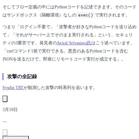
そしてフロー定義の中にはPythonコードを記述できます。そのコード
exec()
はサンドボックス（隔離環境）なしの
で実行されます。
つまり「ログイン不要で」「攻撃者が好きなPythonコードを送り込め
て」「それがサーバー上でそのまま実行される」という、セキュリ
ティの3重苦です。発見者の
Aviral Srivastava氏
はこう述べています。
「curlコマンド1発で実行できる。悪意のあるPythonコードを含む
JSONを送るだけで、即座にリモートコード実行が成立する」。
攻撃の全記録
Sysdig TRT
が観測した攻撃の時系列を追います。
3月19日
―