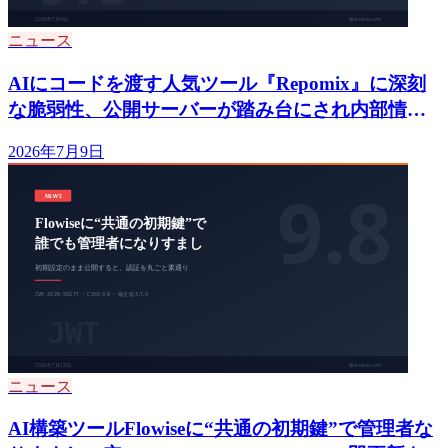
ニュース
AIにコードを渡す人気ツール『Repomix』に深刻
な脆弱性、公開サーバーが踏み台にされ内部情報
流出の恐れ CVE-2026-59702、1.14.1へ更新を
2026年7月9日
ニュース
AI構築ツールFlowiseに“共通の初期鍵”で管理者な