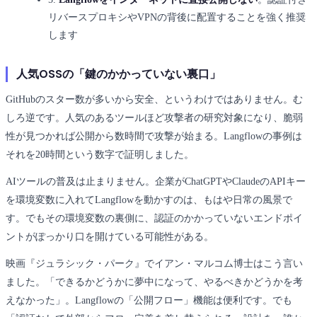
リバースプロキシやVPNの背後に配置することを強く推奨
します
人気OSSの「鍵のかかっていない裏口」
GitHubのスター数が多いから安全、というわけではありません。む
しろ逆です。人気のあるツールほど攻撃者の研究対象になり、脆弱
性が見つかれば公開から数時間で攻撃が始まる。Langflowの事例は
それを20時間という数字で証明しました。
AIツールの普及は止まりません。企業がChatGPTやClaudeのAPIキー
を環境変数に入れてLangflowを動かすのは、もはや日常の風景で
す。でもその環境変数の裏側に、認証のかかっていないエンドポイ
ントがぽっかり口を開けている可能性がある。
映画『ジュラシック・パーク』でイアン・マルコム博士はこう言い
ました。「できるかどうかに夢中になって、やるべきかどうかを考
えなかった」。Langflowの「公開フロー」機能は便利です。でも