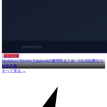
5
ニュース
Markdown Preview Enhancedの脆弱性まとめ：0.8.30以降なら
対処不要
すべて見る →