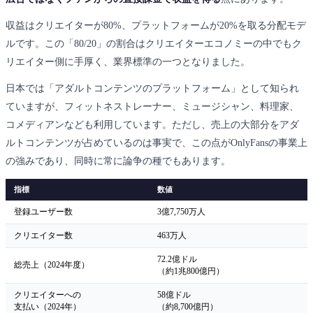
収益はクリエイターが80%、プラットフォームが20%を取る分配モデ
ルです。この「80/20」の割合はクリエイターエコノミーの中でもク
リエイター側に手厚く、業界標準の一つとなりました。
日本では「アダルトコンテンツのプラットフォーム」として知られ
ていますが、フィットネストレーナー、ミュージシャン、料理家、
コメディアンなども利用しています。ただし、売上の大部分をアダ
ルトコンテンツが占めているのは事実で、この点がOnlyFansの事業上
の強みであり、同時に常に論争の種でもあります。
指標
数値
登録ユーザー数
3億7,750万人
クリエイター数
463万人
72.2億ドル
総売上（2024年度）
（約1兆800億円）
クリエイターへの
58億ドル
支払い（2024年）
（約8,700億円）