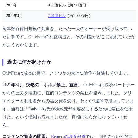
2023年
4.72億ドル（約708億円）
2025年8月
7.01億ドル
（約1,050億円）
毎年数百億円規模の配当を、たった一人のオーナーが受け取ってい
た計算です。OnlyFansの利益構造と、その利益がどこに流れていたか
がよくわかります。
過去に何が起きたか
OnlyFansは成長の裏で、いくつかの大きな論争を経験しています。
2021年8月、突然の「ポルノ禁止」宣言。
OnlyFansは決済パートナー
からの圧力を理由に、性的コンテンツの禁止を発表しました。クリ
エイターと利用者からの猛反発を受け、わずか1週間で撤回していま
す。当時は「Radvinsky氏が株式売却を容易にするために禁止を仕掛
けた」という憶測も流れましたが、真相は明らかになっていませ
ん。
コンテンツ審査の問題。
Reutersの調査報道
では、同意のない性的コ