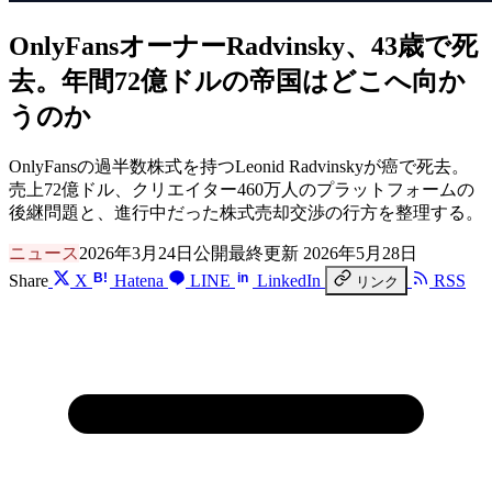
OnlyFansオーナーRadvinsky、43歳で死
去。年間72億ドルの帝国はどこへ向か
うのか
OnlyFansの過半数株式を持つLeonid Radvinskyが癌で死去。
売上72億ドル、クリエイター460万人のプラットフォームの
後継問題と、進行中だった株式売却交渉の行方を整理する。
ニュース
2026年3月24日公開
最終更新 2026年5月28日
B!
in
Share
X
Hatena
LINE
LinkedIn
RSS
リンク