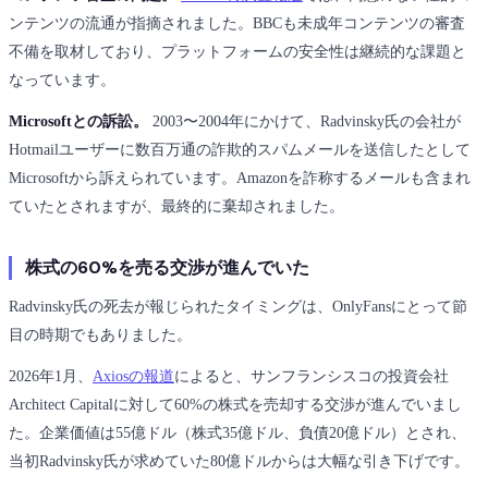
ンテンツの流通が指摘されました。BBCも未成年コンテンツの審査
不備を取材しており、プラットフォームの安全性は継続的な課題と
なっています。
Microsoftとの訴訟。
2003〜2004年にかけて、Radvinsky氏の会社が
Hotmailユーザーに数百万通の詐欺的スパムメールを送信したとして
Microsoftから訴えられています。Amazonを詐称するメールも含まれ
ていたとされますが、最終的に棄却されました。
株式の60%を売る交渉が進んでいた
Radvinsky氏の死去が報じられたタイミングは、OnlyFansにとって節
目の時期でもありました。
2026年1月、
Axiosの報道
によると、サンフランシスコの投資会社
Architect Capitalに対して60%の株式を売却する交渉が進んでいまし
た。企業価値は55億ドル（株式35億ドル、負債20億ドル）とされ、
当初Radvinsky氏が求めていた80億ドルからは大幅な引き下げです。