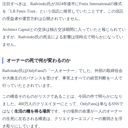
注目すべきは、Radvinsky氏が2024年後半にFenix Internationalの株式
を「LR Fenix Trust」という信託に移管していたことです。この信託
の受益者や運営方針は公開されていません。
Architect Capitalとの交渉は独占交渉期間に入っていたと報じられてい
ますが、Radvinsky氏の死去による影響は現時点で明らかになってい
ません。
オーナーの死で何が変わるのか
Radvinsky氏はOnlyFansの「一人オーナー」でした。外部の取締役会
や大株主のガバナンスを受けず、事実上すべての経営判断を一人で
行っていたとされています。
この構造そのものがリスクであることは、今回の件で明らかになり
ました。460万人のクリエイターにとって、OnlyFansは単なるSNSで
はなく
生活の糧を得る場所
です。その場所の命運が一人のオーナー
の生死に左右される構造は、クリエイターエコノミーの脆弱さを浮
き彫りにしています。