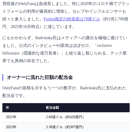
買収後のOnlyFansは急成長しました。特に2020年のコロナ禍でプラッ
トフォームの利用が爆発的に増加し、セレブやインフルエンサーも
続々と参入しました。
Forbes推定の純資産は78億ドル
（約1兆1,700億
円、2025年10月時点）に達しています。
にもかかわらず、Radvinsky氏はメディアへの露出を極端に避けてい
ました。公式のインタビューや講演はほぼゼロ。「reclusive
billionaire（隠遁的な億万長者）」と繰り返し報じられる、テック業
界でも異例の存在でした。
オーナーに流れた巨額の配当金
OnlyFansの規模を示すもう一つの数字が、Radvinsky氏に支払われた
配当金です。
年
配当金額
2021年
2.84億ドル（約426億円）
2022年
3.38億ドル（約507億円）