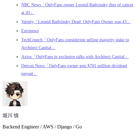
NBC News「OnlyFans owner Leonid Radvinsky dies of cancer
at 43」
Variety「Leonid Radvinsky Dead: OnlyFans Owner was 43」
Euronews
TechCrunch「OnlyFans considering selling majority stake to
Architect Capital」
Axios「OnlyFans in exclusive talks with Architect Capital」
Detroit News「OnlyFans owner gets $701 million dividend
payout」
堀川 慎
Backend Engineer / AWS / Django / Go