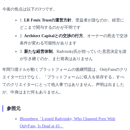
今後の焦点は以下の3つです。
1.
LR Fenix Trustの運営方針
。受益者が誰なのか、経営に
どこまで関与するのかが不明です
2.
Architect Capitalとの交渉の行方
。オーナーの死去で交渉
条件が変わる可能性があります
3.
新たな経営体制
。Radvinsky氏が担っていた意思決定を誰
が引き継ぐのか、まだ発表はありません
年間72億ドルが動くプラットフォームの後継問題は、OnlyFansのクリ
エイターだけでなく、「プラットフォームに収入を依存する」すべ
てのクリエイターにとって他人事ではありません。声明は出ました
が、中身はまだ何もありません。
参照元
Bloomberg「Leonid Radvinsky, Who Changed Porn With
OnlyFans, Is Dead at 43」