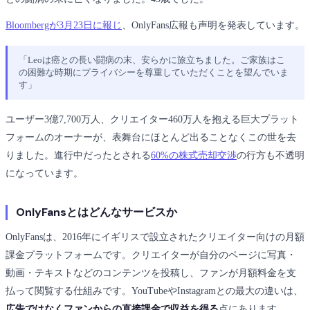
Bloombergが3月23日に報じ
、OnlyFans広報も声明を発表しています。
「Leoは癌との長い闘病の末、安らかに旅立ちました。ご家族はこ
の困難な時期にプライバシーを尊重していただくことを望んでいま
す」
ユーザー3億7,700万人、クリエイター460万人を抱える巨大プラット
フォームのオーナーが、表舞台にほとんど出ることなくこの世を去
りました。進行中だったとされる
60%の株式売却交渉
の行方も不透明
になっています。
OnlyFansとはどんなサービスか
OnlyFansは、2016年にイギリスで設立されたクリエイター向けの月額
課金プラットフォームです。クリエイターが自分のページに写真・
動画・テキストなどのコンテンツを投稿し、ファンが月額料金を支
払って閲覧する仕組みです。YouTubeやInstagramとの最大の違いは、
広告ではなくファンからの直接課金で収益を得る
点にあります。