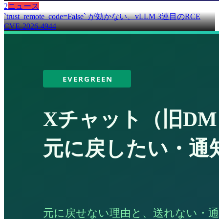
2
ニュース
`trust_remote_code=False` が効かない、vLLM 3連目のRCE
CVE-2026-4944