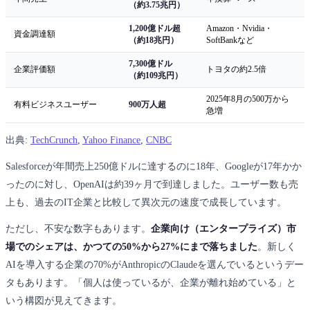
（約3.75兆円）
1,200億ドル超
Amazon・Nvidia・
資金調達額
（約18兆円）
SoftBankなど
7,300億ドル
企業評価額
トヨタの約2.5倍
（約109兆円）
2025年8月の500万から
有料ビジネスユーザー
900万人超
急増
出典:
TechCrunch
,
Yahoo Finance
,
CNBC
Salesforceが年間売上250億ドルに達するのに18年、Googleが17年かか
ったのに対し、OpenAIは約39ヶ月で到達しました。ユーザー数も売
上も、過去のIT企業と比較して異次元の速度で成長しています。
ただし、不安な数字もあります。
企業向け（エンタープライズ）市
場でのシェアは、かつての50%から27%にまで落ちました
。新しく
AIを導入する企業の70%がAnthropicのClaudeを選んでいるというデー
タもあります。「個人は使っているが、企業が離れ始めている」と
いう構図が見えてきます。