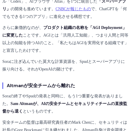
ル「Codex」、AIブラウザ「Atlas」を1つに統合した
「スーパーアプ
リ」
の開発も進めています。
CNBCが報じたもの
で、ChatGPTを「何
でもできる1つのアプリ」に進化させる構想です。
さらに象徴的なのが、
プロダクト組織の名称を「AGI Deployment」
に変更した
ことです。AGIとは「汎用人工知能」、つまり人間と同等
以上の知能を持つAIのこと。「私たちはAGIを実用化する組織です」
と宣言したわけです。
Soraに注ぎ込んでいた莫大な計算資源を、Spudとスーパーアプリに
振り向ける。それがOpenAIの賭けです。
Altmanが安全チームから離れた
Soraの終了やSpudの発表と同時に、もう1つ重要な発表がありまし
た。
Sam Altmanが、AIの安全チームとセキュリティチームの直接監
督から退く
というものです。
安全チームの監督は最高研究責任者のMark Chenに、セキュリティは
社長のGreg Brockmanに引き継がれました。Altman自身は資金調達と