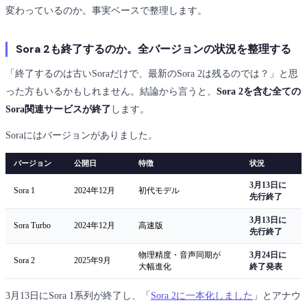
変わっているのか。事実ベースで整理します。
Sora 2も終了するのか。全バージョンの状況を整理する
「終了するのは古いSoraだけで、最新のSora 2は残るのでは？」と思
った方もいるかもしれません。結論から言うと、
Sora 2を含む全ての
Sora関連サービスが終了
します。
Soraにはバージョンがありました。
バージョン
公開日
特徴
状況
3月13日に
Sora 1
2024年12月
初代モデル
先行終了
3月13日に
Sora Turbo
2024年12月
高速版
先行終了
物理精度・音声同期が
3月24日に
Sora 2
2025年9月
大幅進化
終了発表
3月13日にSora 1系列が終了し、「
Sora 2に一本化しました
」とアナウ