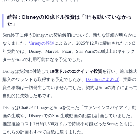
続報：Disneyの10億ドル投資は「1円も動いていなかっ
た」
Sora終了に伴うDisneyとの契約解消について、新たな詳細が明らかに
なりました。
Varietyの報道
によると、2025年12月に締結されたこの3
年契約では、Disney、Marvel、Pixar、Star Warsの200以上のキャラク
ターがSoraで利用可能になる予定でした。
Disneyは契約に付随して
10億ドルのエクイティ投資
を行い、追加株式
購入のワラントも取得する予定でしたが、
Deadlineによれば
、実際の
資金移動は一切発生していませんでした。契約はSoraの終了によって
自動的に失効した形です。
DisneyはChatGPT ImagesとSoraを使った「ファンインスパイアド」動
画の生成や、Disney+でのSora生成動画の配信も計画していました。
推定推論コスト1日約1,500万ドルで持続不可能だったSoraとともに、
これらの計画もすべて白紙に戻りました。