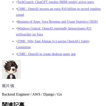
•
TechCrunch: ChatGPT reaches 900M weekly active users
•
CNBC: OpenAI secures an extra $10 billion in record funding
round
•
Business of Apps: Sora Revenue and Usage Statistics (2026)
•
Windows Central: OpenAI reportedly hemorrhages $15
million/day on Sora
•
TIME: Why Sam Altman Is Leaving OpenAI's Safety
Committee
•
CNBC: OpenAI to create desktop super app
堀川 慎
Backend Engineer / AWS / Django / Go
関連記事