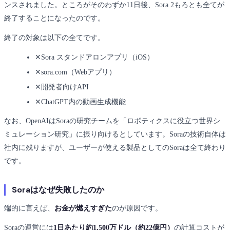
ンスされました。ところがそのわずか11日後、Sora 2もろとも全てが
終了することになったのです。
終了の対象は以下の全てです。
✕
Sora スタンドアロンアプリ（iOS）
✕
sora.com（Webアプリ）
✕
開発者向けAPI
✕
ChatGPT内の動画生成機能
なお、OpenAIはSoraの研究チームを「ロボティクスに役立つ世界シ
ミュレーション研究」に振り向けるとしています。Soraの技術自体は
社内に残りますが、ユーザーが使える製品としてのSoraは全て終わり
です。
Soraはなぜ失敗したのか
端的に言えば、
お金が燃えすぎた
のが原因です。
Soraの運営には
1日あたり約1,500万ドル（約22億円）
の計算コストが