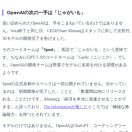
OpenAIの次の一手は「じゃがいも」
追い詰められたOpenAIは、手をこまねいているわけではありませ
ん。Sora終了と同じ日、CEOのSam Altmanはスタッフに対して次世代
AIモデルの開発完了を告げました。
そのコードネームは
「Spud」
。英語で「じゃがいも」という意味で
す。ちなみにGPT-5.3のコードネームは「Garlic（ニンニク）」でし
た。OpenAIの開発チームは野菜でモデルに名前を付ける習慣がある
ようです。
Spudの正式名称やスペックは一切公開されていません。分かってい
るのは「初期開発が完了した」ことと、「数週間以内にリリースさ
れる」ことだけです。Altmanは「経済を本当に加速させることがで
きる」と語っており、
The Informationが報じた
ところでは「極端な推
論能力」を持つとされています。
モデルだけではありません。OpenAIはChatGPT、コーディングツー