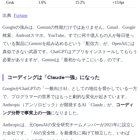
Grok
1.6%
15.2%
+13.6pt
出典:
Fortune
Googleの強みは、Geminiの性能だけではありません。Gmail、Google
検索、Androidスマホ、YouTube。すでに何十億人もの人が毎日使っ
ている製品にGeminiを組み込めるという「配信力」が、OpenAIには
真似できない武器です。ChatGPTはアプリをインストールしてもらう
必要がありますが、Geminiは「最初からそこにいる」のです。
コーディングは「Claude一強」になった
GoogleがChatGPTの「一般向けAI」としての地位を脅かしている一方
で、プログラマーの世界ではもっと劇的な変化が起きています。
Anthropic（アンソロピック）が開発するAI「Claude」が、
コーディ
ング分野で事実上の一強
になりました。
Anthropicは、元OpenAIの安全研究チームメンバーが2021年に設立し
た会社です。「AIの安全性」を最優先に掲げて独立した、いわば