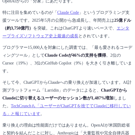
OpenAIからの「分家」にあたります。
特に注目を集めているのが「
Claude Code
」というプログラミング支
援ツールです。2025年5月の公開から急成長し、年間売上は
25億ドル
（約3,750億円）
を突破。これはChatGPTより速いペースで、
エンタ
ープライズソフトウェア史上最速の成長
とされています。
プログラマー15,000人を対象にした調査では、「最も愛されるコーデ
ィングツール」として
Claude Codeが46%の支持を獲得
。2位の
Cursor（19%）、3位のGitHub Copilot（9%）を大きく引き離していま
す。
そして今、ChatGPTからClaudeへの乗り換えが加速しています。AI計
測プラットフォーム「Larridin」のデータによると、
ChatGPTから
Claudeに切り替えるユーザーのセッション数が1,487%増加
しまし
た。
TechCrunchも「ユーザーがChatGPTを捨ててClaudeに移行してい
る」と報じています
。
乗り換えの理由は性能面だけではありません。OpenAIが米国防総省
と契約を結んだことに対し、Anthropicは「大量監視や完全自律兵器