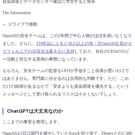
資金調達とデータセンター建設に専念すると発表
The Information
← スワイプで移動
OpenAIの安全チームは、この2年間で中心人物がほぼ全員いなくなり
ました。さらに、
TIME誌によると30人以上の現・元OpenAI社員がカ
リフォルニアのAI安全法案を公に支持
しており、自社のCEOのロビ
ー活動と対立する異例の事態になっています。
もちろん、安全チームの監督をCEOが手放すこと自体が悪いわけで
はありません。専門家に任せるのは合理的な判断です。ただ、これ
だけの経緯があるなかで「安全よりも資金調達を優先する」という
メッセージとして受け取られるリスクは小さくないでしょう。
ChatGPTは大丈夫なのか
ここまでの事実を整理します。
OpenAIは1日22億円を燃やしていたSoraを切り捨て、Disneyとの1,500