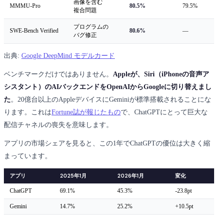
画像を含む
MMMU-Pro
80.5%
79.5%
複合問題
プログラムの
SWE-Bench Verified
80.6%
—
バグ修正
出典:
Google DeepMind モデルカード
ベンチマークだけではありません。
Appleが、Siri（iPhoneの音声ア
シスタント）のAIバックエンドをOpenAIからGoogleに切り替えまし
た
。20億台以上のAppleデバイスにGeminiが標準搭載されることにな
ります。これは
Fortune誌が報じたもの
で、ChatGPTにとって巨大な
配信チャネルの喪失を意味します。
アプリの市場シェアを見ると、この1年でChatGPTの優位は大きく縮
まっています。
アプリ
2025年1月
2026年1月
変化
ChatGPT
69.1%
45.3%
-23.8pt
Gemini
14.7%
25.2%
+10.5pt