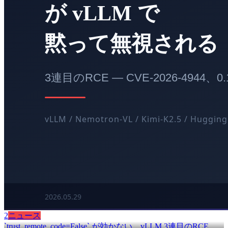
2
ニュース
`trust_remote_code=False` が効かない、vLLM 3連目のRCE