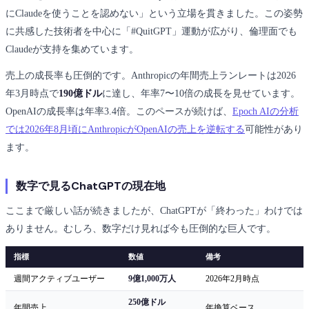
にClaudeを使うことを認めない」という立場を貫きました。この姿勢
に共感した技術者を中心に「#QuitGPT」運動が広がり、倫理面でも
Claudeが支持を集めています。
売上の成長率も圧倒的です。Anthropicの年間売上ランレートは2026
年3月時点で
190億ドル
に達し、年率7〜10倍の成長を見せています。
OpenAIの成長率は年率3.4倍。このペースが続けば、
Epoch AIの分析
では2026年8月頃にAnthropicがOpenAIの売上を逆転する
可能性があり
ます。
数字で見るChatGPTの現在地
ここまで厳しい話が続きましたが、ChatGPTが「終わった」わけでは
ありません。むしろ、数字だけ見れば今も圧倒的な巨人です。
指標
数値
備考
週間アクティブユーザー
9億1,000万人
2026年2月時点
250億ドル
年間売上
年換算ベース