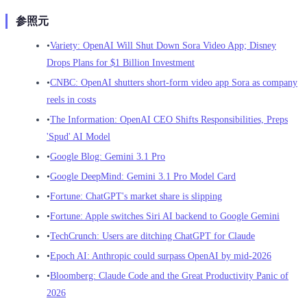
参照元
•
Variety: OpenAI Will Shut Down Sora Video App; Disney
Drops Plans for $1 Billion Investment
•
CNBC: OpenAI shutters short-form video app Sora as company
reels in costs
•
The Information: OpenAI CEO Shifts Responsibilities, Preps
'Spud' AI Model
•
Google Blog: Gemini 3.1 Pro
•
Google DeepMind: Gemini 3.1 Pro Model Card
•
Fortune: ChatGPT's market share is slipping
•
Fortune: Apple switches Siri AI backend to Google Gemini
•
TechCrunch: Users are ditching ChatGPT for Claude
•
Epoch AI: Anthropic could surpass OpenAI by mid-2026
•
Bloomberg: Claude Code and the Great Productivity Panic of
2026