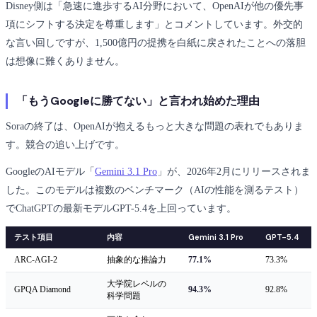
Disney側は「急速に進歩するAI分野において、OpenAIが他の優先事
項にシフトする決定を尊重します」とコメントしています。外交的
な言い回しですが、1,500億円の提携を白紙に戻されたことへの落胆
は想像に難くありません。
「もうGoogleに勝てない」と言われ始めた理由
Soraの終了は、OpenAIが抱えるもっと大きな問題の表れでもありま
す。競合の追い上げです。
GoogleのAIモデル「
Gemini 3.1 Pro
」が、2026年2月にリリースされま
した。このモデルは複数のベンチマーク（AIの性能を測るテスト）
でChatGPTの最新モデルGPT-5.4を上回っています。
テスト項目
内容
Gemini 3.1 Pro
GPT-5.4
ARC-AGI-2
抽象的な推論力
77.1%
73.3%
大学院レベルの
GPQA Diamond
94.3%
92.8%
科学問題