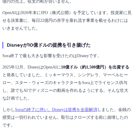
億円の売上。収支の桁が合いません。
OpenAIは2026年末にIPO（株式公開）を予定しています。投資家に見
せる決算書に、毎日22億円の赤字を垂れ流す事業を載せるわけには
いきませんでした。
Disneyが10億ドルの提携を引き揚げた
Sora終了で最も大きな影響を受けたのはDisneyです。
2025年12月、DisneyはOpenAIに
10億ドル（約1,500億円）を出資する
と発表していました。ミッキーマウス、シンデレラ、マーベルヒー
ロー、スター・ウォーズのキャラクターをSora上でライセンス供与
し、誰でもAIでディズニーの動画を作れるようにする。そんな壮大
な計画でした。
しかし
Soraの終了に伴い、Disneyは提携を全面解消
しました。金銭の
授受は一切行われていません。取引はクローズする前に崩壊したの
です。