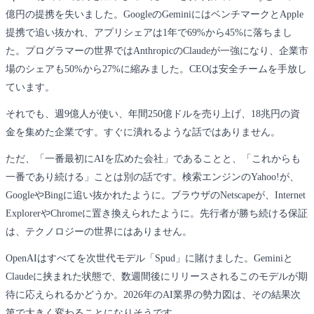
億円の提携を失いました。GoogleのGeminiにはベンチマークとApple
提携で追い抜かれ、アプリシェアは1年で69%から45%に落ちまし
た。プログラマーの世界ではAnthropicのClaudeが一強になり、企業市
場のシェアも50%から27%に縮みました。CEOは安全チームを手放し
ています。
それでも、週9億人が使い、年間250億ドルを売り上げ、18兆円の資
金を集めた企業です。すぐに潰れるような話ではありません。
ただ、「一番最初にAIを広めた会社」であることと、「これからも
一番であり続ける」ことは別の話です。検索エンジンのYahoo!が、
GoogleやBingに追い抜かれたように。ブラウザのNetscapeが、Internet
ExplorerやChromeに置き換えられたように。先行者が勝ち続ける保証
は、テクノロジーの世界にはありません。
OpenAIはすべてを次世代モデル「Spud」に賭けました。Geminiと
Claudeに挟まれた状態で、数週間後にリリースされるこのモデルが期
待に応えられるかどうか。2026年のAI業界の勢力図は、その結果次
第で大きく変わることになりそうです。