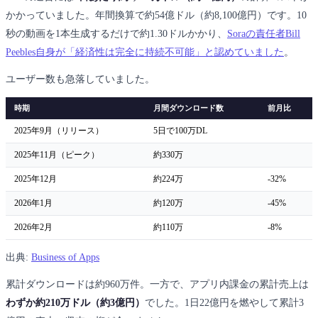
かかっていました。年間換算で約54億ドル（約8,100億円）です。10
秒の動画を1本生成するだけで約1.30ドルかかり、
Soraの責任者Bill
Peebles自身が「経済性は完全に持続不可能」と認めていました
。
ユーザー数も急落していました。
時期
月間ダウンロード数
前月比
2025年9月（リリース）
5日で100万DL
2025年11月（ピーク）
約330万
2025年12月
約224万
-32%
2026年1月
約120万
-45%
2026年2月
約110万
-8%
出典:
Business of Apps
累計ダウンロードは約960万件。一方で、アプリ内課金の累計売上は
わずか約210万ドル（約3億円）
でした。1日22億円を燃やして累計3