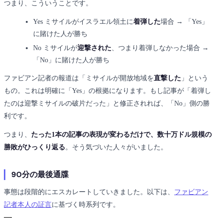
つまり、こういうことです。
Yes
ミサイルがイスラエル領土に
着弾した
場合 → 「Yes」
に賭けた人が勝ち
No
ミサイルが
迎撃された
、つまり着弾しなかった場合 →
「No」に賭けた人が勝ち
ファビアン記者の報道は「ミサイルが開放地域を
直撃した
」という
もの。これは明確に「Yes」の根拠になります。もし記事が「着弾し
たのは迎撃ミサイルの破片だった」と修正されれば、「No」側の勝
利です。
つまり、
たった1本の記事の表現が変わるだけで、数十万ドル規模の
勝敗がひっくり返る
。そう気づいた人々がいました。
90分の最後通牒
事態は段階的にエスカレートしていきました。以下は、
ファビアン
記者本人の証言
に基づく時系列です。