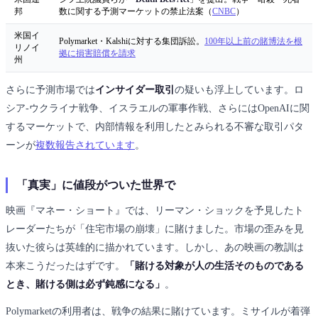
邦
数に関する予測マーケットの禁止法案（
CNBC
）
米国イ
Polymarket・Kalshiに対する集団訴訟。
100年以上前の賭博法を根
リノイ
拠に損害賠償を請求
州
さらに予測市場では
インサイダー取引
の疑いも浮上しています。ロ
シア-ウクライナ戦争、イスラエルの軍事作戦、さらにはOpenAIに関
するマーケットで、内部情報を利用したとみられる不審な取引パタ
ーンが
複数報告されています
。
「真実」に値段がついた世界で
映画『マネー・ショート』では、リーマン・ショックを予見したト
レーダーたちが「住宅市場の崩壊」に賭けました。市場の歪みを見
抜いた彼らは英雄的に描かれています。しかし、あの映画の教訓は
本来こうだったはずです。
「賭ける対象が人の生活そのものである
とき、賭ける側は必ず鈍感になる」
。
Polymarketの利用者は、戦争の結果に賭けています。ミサイルが着弾