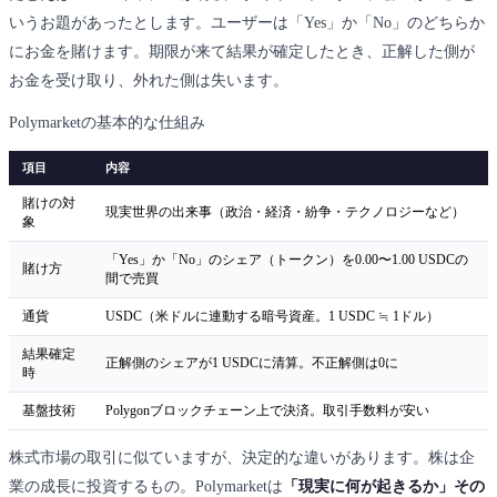
いうお題があったとします。ユーザーは「Yes」か「No」のどちらか
にお金を賭けます。期限が来て結果が確定したとき、正解した側が
お金を受け取り、外れた側は失います。
Polymarketの基本的な仕組み
項目
内容
賭けの対
現実世界の出来事（政治・経済・紛争・テクノロジーなど）
象
「Yes」か「No」のシェア（トークン）を0.00〜1.00 USDCの
賭け方
間で売買
通貨
USDC（米ドルに連動する暗号資産。1 USDC ≒ 1ドル）
結果確定
正解側のシェアが1 USDCに清算。不正解側は0に
時
基盤技術
Polygonブロックチェーン上で決済。取引手数料が安い
株式市場の取引に似ていますが、決定的な違いがあります。株は企
業の成長に投資するもの。Polymarketは
「現実に何が起きるか」その