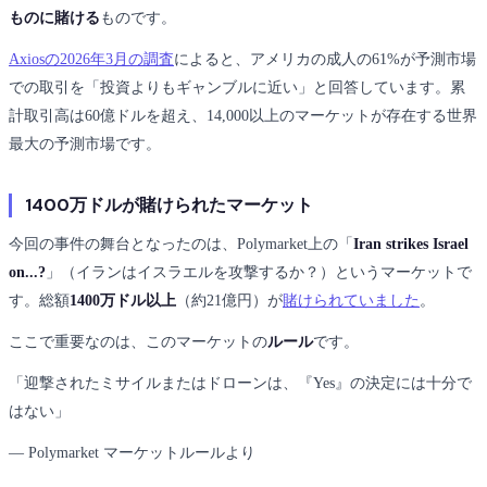
ものに賭ける
ものです。
Axiosの2026年3月の調査
によると、アメリカの成人の61%が予測市場
での取引を「投資よりもギャンブルに近い」と回答しています。累
計取引高は60億ドルを超え、14,000以上のマーケットが存在する世界
最大の予測市場です。
1400万ドルが賭けられたマーケット
今回の事件の舞台となったのは、Polymarket上の「
Iran strikes Israel
on...?
」（イランはイスラエルを攻撃するか？）というマーケットで
す。総額
1400万ドル以上
（約21億円）が
賭けられていました
。
ここで重要なのは、このマーケットの
ルール
です。
「迎撃されたミサイルまたはドローンは、『Yes』の決定には十分で
はない」
― Polymarket マーケットルールより