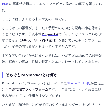
Israel
の軍事特派員エマヌエル・ファビアン氏がこの事実を報じまし
た。
ここまでは、よくある中東情勢の一報です。
ところがこの報道が、まったく予想外の方向から記者の命を脅かす
ことになります。予測市場
Polymarket
で「イランがイスラエルを攻
撃するか」に
1400万ドル（約21億円）
を賭けていたギャンブラーた
ちが、記事の内容を変えるよう迫ってきたのです。
丁寧な問い合わせから始まったそれは、やがてWhatsAppでの殺害脅
迫、家族への言及、住所の特定へとエスカレートしていきました。
そもそもPolymarketとは何か
Polymarket（ポリマーケット）は、2020年に
Shayne Coplan氏
が立ち上
げた
予測市場プラットフォーム
です。「予測市場」という言葉に馴
染みがなくても、仕組みはシンプルです。
たとえば「2026年中にAIが将棋のタイトルホルダーに勝つか？」と