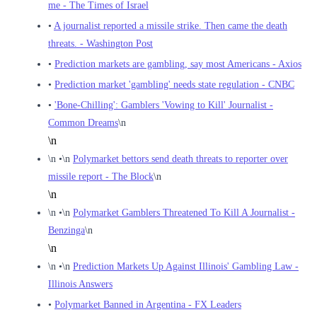
me - The Times of Israel
•
A journalist reported a missile strike. Then came the death
threats. - Washington Post
•
Prediction markets are gambling, say most Americans - Axios
•
Prediction market 'gambling' needs state regulation - CNBC
•
'Bone-Chilling': Gamblers 'Vowing to Kill' Journalist -
Common Dreams
\n
\n
\n
•
\n
Polymarket bettors send death threats to reporter over
missile report - The Block
\n
\n
\n
•
\n
Polymarket Gamblers Threatened To Kill A Journalist -
Benzinga
\n
\n
\n
•
\n
Prediction Markets Up Against Illinois' Gambling Law -
Illinois Answers
•
Polymarket Banned in Argentina - FX Leaders