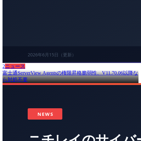
2
ニュース
富士通ServerView Agentsの権限昇格脆弱性、V11.70.06以降な
ら対処不要