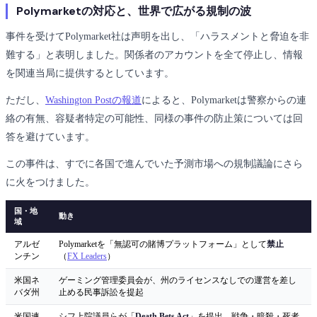
Polymarketの対応と、世界で広がる規制の波
事件を受けてPolymarket社は声明を出し、「ハラスメントと脅迫を非
難する」と表明しました。関係者のアカウントを全て停止し、情報
を関連当局に提供するとしています。
ただし、
Washington Postの報道
によると、Polymarketは警察からの連
絡の有無、容疑者特定の可能性、同様の事件の防止策については回
答を避けています。
この事件は、すでに各国で進んでいた予測市場への規制議論にさら
に火をつけました。
国・地
動き
域
アルゼ
Polymarketを「無認可の賭博プラットフォーム」として
禁止
ンチン
（
FX Leaders
）
米国ネ
ゲーミング管理委員会が、州のライセンスなしでの運営を差し
バダ州
止める民事訴訟を提起
米国連
シフ上院議員らが「
Death Bets Act
」を提出。戦争・暗殺・死者