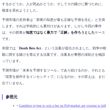
するかどうか。人が死ぬかどうか。そしてその賭けに勝つために、
報道を歪めようとした。
予測市場の支持者は「群衆の知恵が最も正確な予測を生む」と主張
します。それは学術的にも裏付けがあります。しかし今回の事件
は、その群衆が
知恵ではなく暴力で「正解」を作ろうとした
ケース
です。
米国では「
Death Bets Act
」という法案が提出されました。戦争や暗
殺に関する賭けを禁止する法案です。法案名が事態の深刻さを物語
っています。
予測市場が「未来を予測するツール」であり続けるのか、それとも
「現実を操作するインセンティブ」になるのか。その答えは、まだ
出ていません。
参照元
•
Gamblers trying to win a bet on Polymarket are vowing to kill