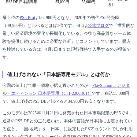
PS5 DE 日本語専用
55,000円
55,000円
き）
最上位の
PS5 Pro
は137,980円となり、2020年の初代PS5発売時
（49,980円）と比べるとほぼ3倍です。SIEは
公式ブログ
で「世界的な
厳しい経済環境の変化が長期化している。今後も高品質なゲーム体
験を提供し続けるために必要な判断」とコメントしています。購入
を検討している方は、4月1日までに現行価格で入手するのが得策で
す。
値上げされない「日本語専用モデル」とは何か
今回の値上げで唯一価格が据え置かれたのが、
PlayStation 5 デジタ
ル・エディション 日本語専用（CFI-2200B01）
です。税込55,000円
で、値上げ後のPS5 DEと比べると34,980円も安くなります。
このモデルは2025年11月21日に発売された日本市場限定のPS5です。
通常のPS5 DEとの主な違いは、本体の言語が日本語に固定されてい
る点と、「国/地域」を「日本」に設定したPSアカウントでしか利用
できない点です。ストレージも通常DEの1TBに対して825GBとやや