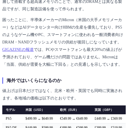
層して搭載する超高速メモリのことで、通常のDRAMとは異なる製
品ですが、同じ製造設備を使って作られます。
困ったことに、半導体メーカーのMicron（米国の大手メモリメーカ
ー）などはAIデータセンター向けHBMの生産を優先しており、PS5
のようなゲーム機やPC、スマートフォンに使われる一般消費者向け
DRAM・NANDフラッシュメモリの供給が後回しになっています。
GIGAZINEの報道
では、PCやスマートフォンも最大20%の値上げが
予測されており、ゲーム機だけの問題ではありません。Micronは
「当面、供給が需要を大幅に下回る」との見通しを示しています。
海外ではいくらになるのか
値上げは日本だけではなく、北米・欧州・英国でも同時に実施され
ます。各地域の価格は以下のとおりです。
モデル
米国（USD）
欧州（EUR）
英国（GBP）
PS5
$499.99 → $649.99
€549.99 → €649.99
£449.99 → £569.99
PS5 DE
$449.99 → $599.99
€499.99 → €599.99
£389.99 → £519.99