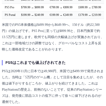
PS5 Pro
$799.99 → $899.99
€799.99 → €899.99
£699.99 → £789.99
PS Portal
$199.99 → $249.99
€199.99 → €249.99
£179.99 → £219.99
米国でのPS5本体価格は$499.99から$649.99へ、150ドル（約22,500
円）の値上げです。PS5 Proに至っては$899.99と、日本円換算で約
13.5万円に達します。欧州でも同様の大幅値上げが実施されており、
これは一部地域だけの調整ではなく、グローバルなコスト上昇を反
映した価格改定であることがわかります。
PS5はこれまでも値上げされてきた
PS5は2020年11月に日本では49,980円、米国では$499.99で発売されま
した。当時は「5万円のゲーム機」として注目を集めましたが、その
後は値下がりするどころか、値上がりを続けてきました。これは
PlayStationの歴史上、前例のないことです。従来のPlayStationシリー
ズは、発売後に部品コストの低下に伴って徐々に値下げされるのが
通例でした。