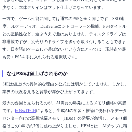
少なく、本体デザインはマット仕上げになっています。
一方で、ゲーム性能に関しては通常のPS5と全く同じです。SSD速
度、3Dオーディオ、DualSenseコントローラーの機能、PS4タイトル
との互換性など、遊ぶうえで差はありません。ディスクドライブは
非搭載ですが、別売りのドライブを後から取り付けることもできま
す。日本語のゲームしか遊ばないという方にとっては、現時点で最
も安くPS5を手に入れられる選択肢です。
なぜPS5は値上げされるのか
SIEは値上げの具体的な理由を公式には明かしていません。しかし、
業界の状況を見ると背景が浮かび上がってきます。
最大の要因と見られるのが、AI需要の爆発によるメモリ価格の高騰
です。
日経xTECH
によると、生成AIの学習・推論に使われるデータ
センター向けの高帯域幅メモリ（HBM）の需要が急増し、メモリ価
格はこの1年で約7倍に跳ね上がりました。HBMとは、AIチップに積