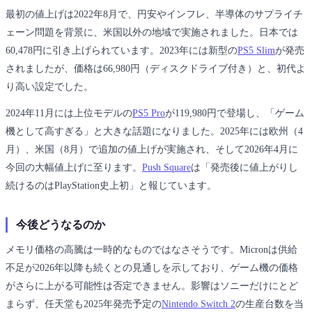
最初の値上げは2022年8月で、円安やインフレ、半導体のサプライチ
ェーン問題を背景に、米国以外の地域で実施されました。日本では
60,478円に引き上げられています。2023年には新型の
PS5 Slim
が発売
されましたが、価格は66,980円（ディスクドライブ付き）と、初代よ
り高い設定でした。
2024年11月には上位モデルの
PS5 Pro
が119,980円で登場し、「ゲーム
機として高すぎる」と大きな話題になりました。2025年には欧州（4
月）、米国（8月）で追加の値上げが実施され、そして2026年4月に
今回の大幅値上げに至ります。
Push Square
は「発売後に値上がりし
続けるのはPlayStation史上初」と報じています。
今後どうなるのか
メモリ価格の高騰は一時的なものではなさそうです。Micronは供給
不足が2026年以降も続くとの見通しを示しており、ゲーム機の価格
がさらに上がる可能性は否定できません。影響はソニーだけにとど
まらず、任天堂も2025年発売予定の
Nintendo Switch 2
の生産台数を当