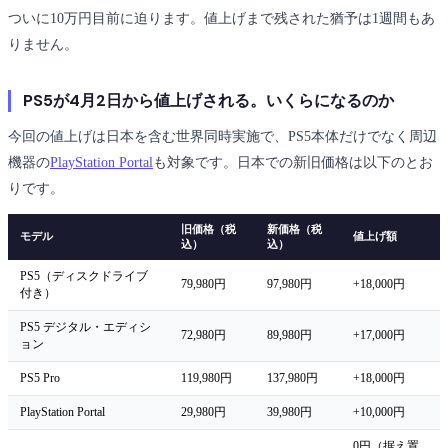
ついに10万円目前に迫ります。値上げまで残された猶予は1週間もあ
りません。
PS5が4月2日から値上げされる。いくらになるのか
今回の値上げは日本を含む世界同時実施で、PS5本体だけでなく周辺
機器の
PlayStation Portal
も対象です。日本での新旧価格は以下のとお
りです。
旧価格（税
新価格（税
モデル
値上げ額
込）
込）
PS5（ディスクドライブ
79,980円
97,980円
+18,000円
付き）
PS5 デジタル・エディシ
72,980円
89,980円
+17,000円
ョン
PS5 Pro
119,980円
137,980円
+18,000円
PlayStation Portal
29,980円
39,980円
+10,000円
0円（据え置