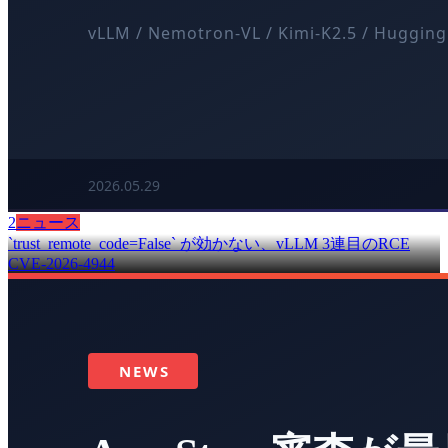
2
ニュース
`trust_remote_code=False` が効かない、vLLM 3連目のRCE
CVE-2026-4944