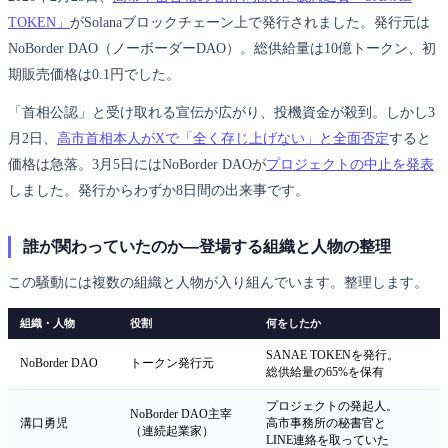
TOKEN」
がSolanaブロックチェーン上で発行されました。発行元は
NoBorder DAO（ノーボーダーDAO）。総供給量は10億トークン、初
期販売価格は0.1円でした。
「首相公認」と受け取れる宣伝が広がり、投機資金が殺到。しかし3
月2日、
高市首相本人がXで「全く存じ上げない」と全面否定
すると
価格は急落。3月5日にはNoBorder DAOが
プロジェクトの中止を発表
しました。発行からわずか8日間の出来事です。
誰が関わっていたのか―登場する組織と人物の整理
この騒動には複数の組織と人物が入り組んでいます。整理します。
組織・人物
役割
何をしたか
SANAE TOKENを発行。
NoBorder DAO
トークン発行元
総供給量の65%を保有
プロジェクトの発起人。
NoBorder DAO主宰
溝口勇児
高市事務所の秘書官と
（連続起業家）
LINE連絡を取っていた