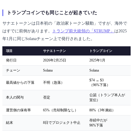
トランプコインでも同じことが起きていた
サナエトークンは日本初の「政治家トークン騒動」ですが、海外で
はすでに前例があります。
トランプ前大統領の「$TRUMP」
は2025
年1月に同じSolanaチェーン上で発行されました。
項目
サナエトークン
トランプコイン
発行日
2026年2月25日
2025年1月
チェーン
Solana
Solana
$74 → $3
最高値からの下落
不明（急落）
（96%下落）
公認（トランプ本人が
本人の関与
否定
宣伝）
運営側の保有率
65%（売却制限なし）
80%（3年凍結）
存続中だが
結末
8日でプロジェクト中止
96%下落