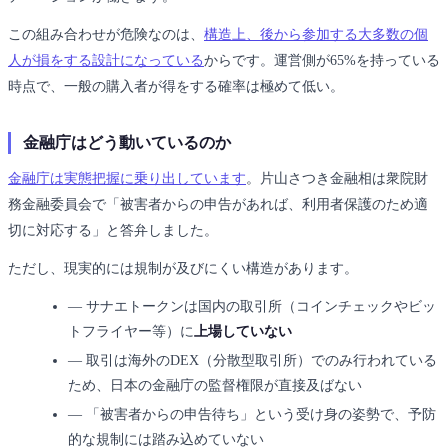
この組み合わせが危険なのは、
構造上、後から参加する大多数の個
人が損をする設計になっている
からです。運営側が65%を持っている
時点で、一般の購入者が得をする確率は極めて低い。
金融庁はどう動いているのか
金融庁は実態把握に乗り出しています
。片山さつき金融相は衆院財
務金融委員会で「被害者からの申告があれば、利用者保護のため適
切に対応する」と答弁しました。
ただし、現実的には規制が及びにくい構造があります。
―
サナエトークンは国内の取引所（コインチェックやビッ
トフライヤー等）に
上場していない
―
取引は海外のDEX（分散型取引所）でのみ行われている
ため、日本の金融庁の監督権限が直接及ばない
―
「被害者からの申告待ち」という受け身の姿勢で、予防
的な規制には踏み込めていない