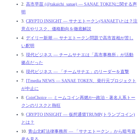
2.
高市早苗 (@takaichi_sanae) — SANAE TOKENに関する声
明
3.
CRYPTO INSIGHT — サナエトークン(SANAET)とは？注
意点やリスク、価格動向を徹底解説
4.
デイリー新潮 — サナエトークン問題で高市首相が苦し
い釈明
5.
現代ビジネス — チームサナエは「高市事務所」が活動
拠点だった
6.
現代ビジネス — 「チームサナエ」のリーダーを直撃
7.
ITmedia NEWS — SANAE TOKEN、発行元プロジェクト
が中止に
8.
CoinChoice — ミームコイン再燃か─政治・著名人系トー
クンのリスクと熱狂
9.
CRYPTO INSIGHT — 仮想通貨TRUMP(トランプコイン)
とは？
10.
青山北町法律事務所 — 「サナエトークン」から暗号資
産を見る