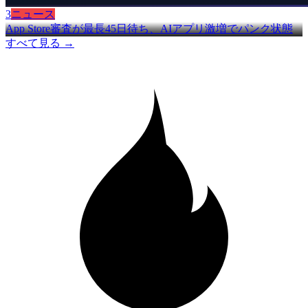
3
ニュース
App Store審査が最長45日待ち、AIアプリ激増でパンク状態
すべて見る →