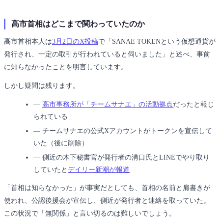
高市首相はどこまで関わっていたのか
高市首相本人は
3月2日のX投稿
で「SANAE TOKENという仮想通貨が
発行され、一定の取引が行われていると伺いました」と述べ、事前
に知らなかったことを明言しています。
しかし疑問は残ります。
―
高市事務所が「チームサナエ」の活動拠点
だったと報じ
られている
―
チームサナエの公式Xアカウントがトークンを宣伝して
いた（後に削除）
―
側近の木下秘書官が発行者の溝口氏とLINEでやり取り
していたと
デイリー新潮が報道
「首相は知らなかった」が事実だとしても、首相の名前と肩書きが
使われ、公認後援会が宣伝し、側近が発行者と連絡を取っていた。
この状況で「無関係」と言い切るのは難しいでしょう。