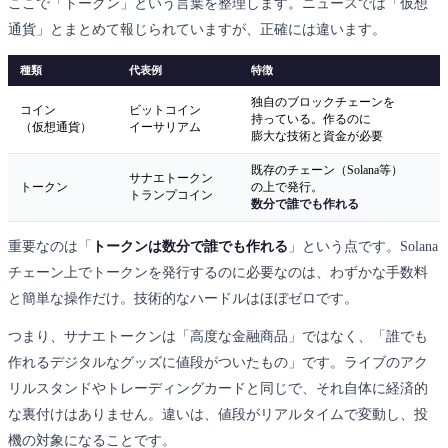
ここで「トークン」という言葉を整理します。ニュースでは「仮想
通貨」とまとめて報じられていますが、正確には違います。
種類
代表例
特徴
独自のブロックチェーンを
コイン
ビットコイン
持っている。作るのに
（仮想通貨）
イーサリアム
膨大な技術と資金が必要
既存のチェーン（Solana等）
サナエトークン
トークン
の上で発行。
トランプコイン
数分で誰でも作れる
重要なのは「
トークンは数分で誰でも作れる
」という点です。Solana
チェーン上でトークンを発行するのに必要なのは、わずかな手数料
と簡単な操作だけ。技術的なハードルはほぼゼロです。
つまり、サナエトークンは「高度な金融商品」ではなく、「誰でも
作れるデジタルなグッズに値段がついたもの」です。ライブのアク
リルスタンドやトレーディングカードと同じで、それ自体に経済的
な裏付けはありません。違いは、値段がリアルタイムで変動し、投
機の対象になることです。