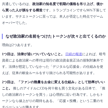
共通しているのは、
政治家の知名度で初期の価格を吊り上げ、後か
ら買った人が損をする構造
です。トランプコインですら96%下落して
います。サナエトークンに至っては、本人が否定した時点でゲーム
オーバーでした。
なぜ政治家の名前をつけたトークンが次々と出てくるのか
理由は2つあります。
1つ目は、法律が追いついていないこと。
日経の報道
によれば、暗号
資産による政治家への寄付は現行の政治資金規正法の規制対象外で
す。法律が想定していなかった「デジタルな応援金」の仕組みを使
えば、従来の献金ルールをすり抜けられる可能性があります。
2つ目は、「ファンの熱量をお金に変える仕組み」として効率がいい
こと。
推しのアイドルにCDを何十枚も買う文化がある日本で、「推
しの政治家のトークンを買う」は心理的に近い行為です。しかもト
ークンなら値上がりの期待もある。「応援＋投機」という二重のモ
チベーションが働きます。