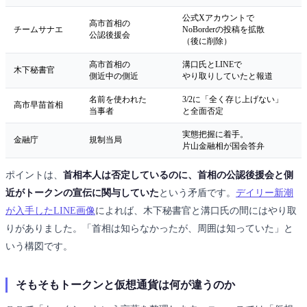
公式Xアカウントで
高市首相の
チームサナエ
NoBorderの投稿を拡散
公認後援会
（後に削除）
高市首相の
溝口氏とLINEで
木下秘書官
側近中の側近
やり取りしていたと報道
名前を使われた
3/2に「全く存じ上げない」
高市早苗首相
当事者
と全面否定
実態把握に着手。
金融庁
規制当局
片山金融相が国会答弁
ポイントは、
首相本人は否定しているのに、首相の公認後援会と側
近がトークンの宣伝に関与していた
という矛盾です。
デイリー新潮
が入手したLINE画像
によれば、木下秘書官と溝口氏の間にはやり取
りがありました。「首相は知らなかったが、周囲は知っていた」と
いう構図です。
そもそもトークンと仮想通貨は何が違うのか