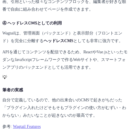
画、引用といった様々なコンテンツブロックを、編集者が好きな順
番で自由に組み合わせてページを作成できます。
④ ヘッドレスCMSとしての利用
Wagtailは、管理画面（バックエンド）と表示部分（フロントエン
ド）を完全に分離する
ヘッドレスCMS
としても非常に強力です。
APIを通じてコンテンツを配信できるため、ReactやVue.jsといったモ
ダンなJavaScriptフレームワークで作るWebサイトや、スマートフォ
ンアプリのバックエンドとしても活用できます。
💡
筆者の実感
自分で定義しているので、他の出来合いのCMSで起きがちだった
「プラグイン入れたけどそもそもプラグインの使い方がむずい・わ
からない」みたいなことが起きないのが最高です。
参考:
Wagtail Features