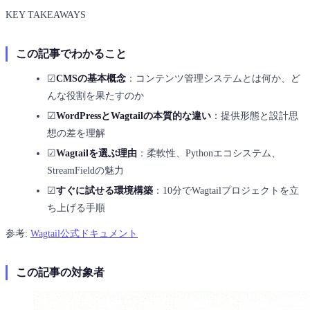
KEY TAKEAWAYS
この記事でわかること
☑
CMSの基本概念
：コンテンツ管理システムとは何か、ど
んな役割を果たすのか
☑
WordPressとWagtailの本質的な違い
：提供形態と設計思
想の差を理解
☑
Wagtailを選ぶ理由
：柔軟性、Pythonエコシステム、
StreamFieldの魅力
☑
すぐに試せる環境構築
：10分でWagtailプロジェクトを立
ち上げる手順
参考:
Wagtail公式ドキュメント
この記事の対象者