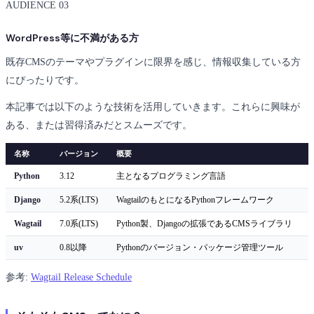
AUDIENCE 03
WordPress等に不満がある方
既存CMSのテーマやプラグインに限界を感じ、情報収集している方
にぴったりです。
本記事では以下のような技術を活用していきます。これらに興味が
ある、または習得済みだとスムーズです。
名称
バージョン
概要
Python
3.12
主となるプログラミング言語
Django
5.2系(LTS)
WagtailのもとになるPythonフレームワーク
Wagtail
7.0系(LTS)
Python製、Djangoの拡張であるCMSライブラリ
uv
0.8以降
Pythonのバージョン・パッケージ管理ツール
参考:
Wagtail Release Schedule