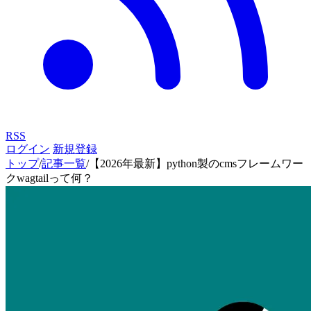
RSS
ログイン
新規登録
トップ
/
記事一覧
/
【2026年最新】python製のcmsフレームワー
クwagtailって何？