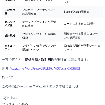
ク）
主な利用
ブロガー、マーケターなど
Python/Django開発者
者
の非開発者
カスタマ
テーマとプラグインが圧倒
コードによる自由な設計
イズ性
的に豊富
開発者が作る柔軟なコンテ
ブログから始まった多機能
設計思想
CMS
ンツ管理基盤
セキュリ
プラグイン依存でリスクが
Googleも認めた堅牢なセキュ
ティ
増加しやすい
リティ
一言で言うと、
提供形態
と
設計思想
が根本的に異なります。
参考:
Wagtail vs WordPress公式比較
,
W3Techs CMS統計
❓クイズ
この特徴はWordPress？Wagtail？タップで答え合わせ
6万以上の
WordPress
プラグインがある