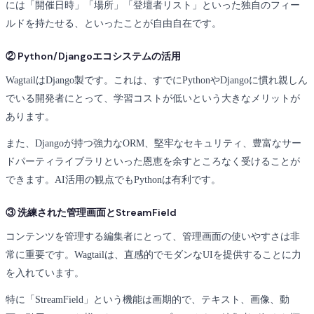
には「開催日時」「場所」「登壇者リスト」といった独自のフィー
ルドを持たせる、といったことが自由自在です。
② Python/Djangoエコシステムの活用
WagtailはDjango製です。これは、すでにPythonやDjangoに慣れ親しん
でいる開発者にとって、学習コストが低いという大きなメリットが
あります。
また、Djangoが持つ強力なORM、堅牢なセキュリティ、豊富なサー
ドパーティライブラリといった恩恵を余すところなく受けることが
できます。AI活用の観点でもPythonは有利です。
③ 洗練された管理画面とStreamField
コンテンツを管理する編集者にとって、管理画面の使いやすさは非
常に重要です。Wagtailは、直感的でモダンなUIを提供することに力
を入れています。
特に「StreamField」という機能は画期的で、テキスト、画像、動