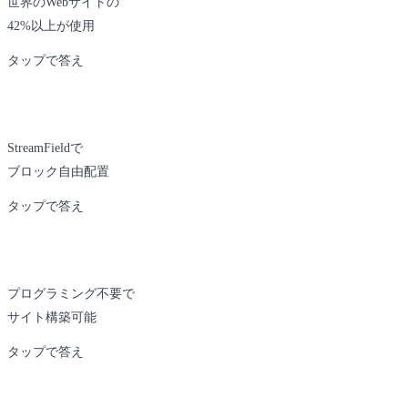
世界のWebサイトの
WordPress
42%以上が使用
圧倒的シェア
タップで答え
StreamFieldで
Wagtail
ブロック自由配置
柔軟なコンテンツ編集
タップで答え
プログラミング不要で
WordPress
サイト構築可能
ノーコードで完結
タップで答え