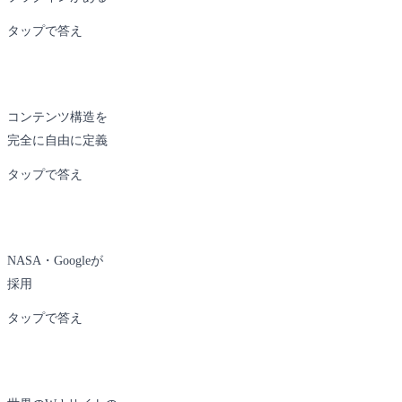
豊富なエコシステム
タップで答え
コンテンツ構造を
Wagtail
完全に自由に定義
モデルで自由設計
タップで答え
NASA・Googleが
Wagtail
採用
高セキュリティ評価
タップで答え